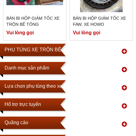
BÁN BI HỘP GIẢM TỐC XE
BÁN BI HỘP GIẢM TỐC XE
TRỘN BÊ TÔNG
FAW, XE HOWO
Vui lòng gọi
Vui lòng gọi
PHỤ TÙNG XE TRỘN BÊ TÔNG
Danh mục sản phẩm
Lựa chọn phụ tùng theo xe
Hổ trợ trực tuyến
Quãng cáo