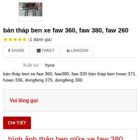
bán tháp ben xe faw 360, faw 380, faw 260
(
1
đánh giá
)
SHARE
TWEET
LINKEDIN
Xuất xứ :
hyva
bán tháp ben xe faw 360, faw380, faw 320 bán tháp ben howo 371,
howo 336, dongfeng 375, dongfeng 300
Vui lòng gọi
CHI TIẾT
hình ảnh tháp ben giữa xe faw 380