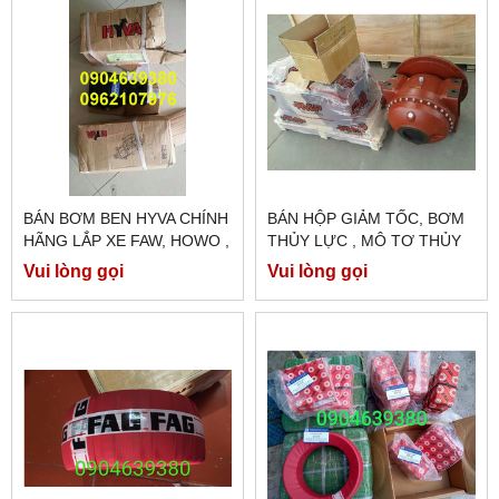
BÁN BƠM BEN HYVA CHÍNH
BÁN HỘP GIẢM TỐC, BƠM
HÃNG LẮP XE FAW, HOWO ,
THỦY LỰC , MÔ TƠ THỦY
ĐẦU KÉO MÓC BEN
LỰC XE BỒN TRỘN BÊ
Vui lòng gọi
Vui lòng gọi
TÔNG EATON