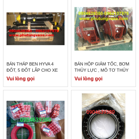
BÁN THÁP BEN HYVA 4
BÁN HỘP GIẢM TỐC, BƠM
ĐỐT, 5 ĐỐT LẮP CHO XE
THỦY LỰC , MÔ TƠ THỦY
HOWO 371 , XE
LỰC XE BỒN TRỘN BÊ
Vui lòng gọi
Vui lòng gọi
DONGFENG 375 CHÍNH
TÔNG EATON
HÃNG