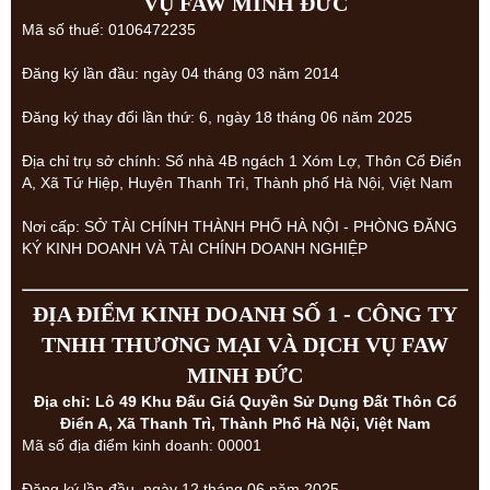
VỤ FAW MINH ĐỨC
Mã số thuế: 0106472235
Đăng ký lần đầu: ngày 04 tháng 03 năm 2014
Đăng ký thay đổi lần thứ: 6, ngày 18 tháng 06 năm 2025
Địa chỉ trụ sở chính: Số nhà 4B ngách 1 Xóm Lợ, Thôn Cổ Điển
A, Xã Tứ Hiệp, Huyện Thanh Trì, Thành phố Hà Nội, Việt Nam
Nơi cấp: SỞ TÀI CHÍNH THÀNH PHỐ HÀ NỘI - PHÒNG ĐĂNG
KÝ KINH DOANH VÀ TÀI CHÍNH DOANH NGHIỆP
ĐỊA ĐIỂM KINH DOANH SỐ 1 - CÔNG TY
TNHH THƯƠNG MẠI VÀ DỊCH VỤ FAW
MINH ĐỨC
Địa chỉ: Lô 49 Khu Đấu Giá Quyền Sử Dụng Đất Thôn Cổ
Điển A, Xã Thanh Trì, Thành Phố Hà Nội, Việt Nam
Mã số địa điểm kinh doanh: 00001
Đăng ký lần đầu, ngày 12 tháng 06 năm 2025