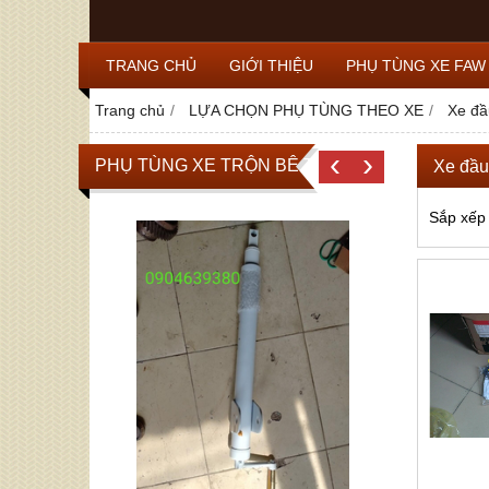
TRANG CHỦ
GIỚI THIỆU
PHỤ TÙNG XE FAW
Trang chủ
LỰA CHỌN PHỤ TÙNG THEO XE
Xe đầ
‹
›
PHỤ TÙNG XE TRỘN BÊ TÔNG
Xe đầ
Sắp xếp