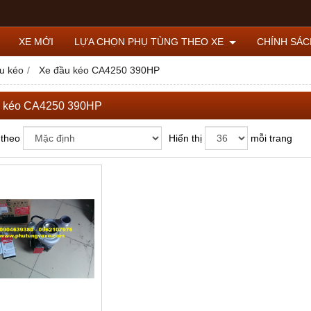
XE MỚI
LỰA CHỌN PHỤ TÙNG THEO XE
CHÍNH SÁ
u kéo
Xe đầu kéo CA4250 390HP
u kéo CA4250 390HP
 theo
Hiển thị
mỗi trang