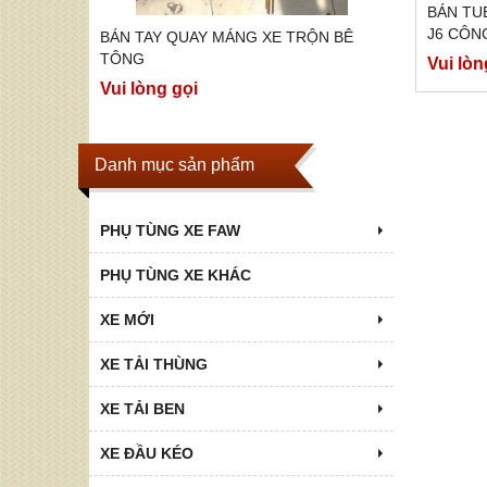
BÁN TU
J6 CÔNG
ỘN BÊ
BÁN TAY QUAY MÁNG XE TRỘN BÊ
BÁN CÁC 
CHÍNH 
TOP P75S,
TÔNG
Vui lòn
Vui lòng g
Vui lòng gọi
Danh mục sản phẩm
PHỤ TÙNG XE FAW
PHỤ TÙNG XE KHÁC
XE MỚI
XE TẢI THÙNG
XE TẢI BEN
XE ĐẦU KÉO