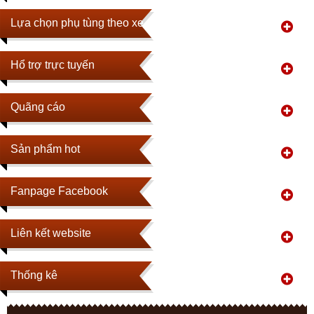
Lựa chọn phụ tùng theo xe
Hổ trợ trực tuyến
Quãng cáo
Sản phẩm hot
Fanpage Facebook
Liên kết website
Thống kê