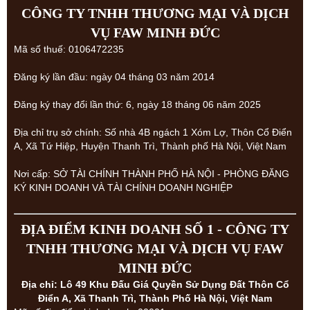
CÔNG TY TNHH THƯƠNG MẠI VÀ DỊCH
VỤ FAW MINH ĐỨC
Mã số thuế: 0106472235
Đăng ký lần đầu: ngày 04 tháng 03 năm 2014
Đăng ký thay đổi lần thứ: 6, ngày 18 tháng 06 năm 2025
Địa chỉ trụ sở chính: Số nhà 4B ngách 1 Xóm Lợ, Thôn Cổ Điển
A, Xã Tứ Hiệp, Huyện Thanh Trì, Thành phố Hà Nội, Việt Nam
Nơi cấp: SỞ TÀI CHÍNH THÀNH PHỐ HÀ NỘI - PHÒNG ĐĂNG
KÝ KINH DOANH VÀ TÀI CHÍNH DOANH NGHIỆP
ĐỊA ĐIỂM KINH DOANH SỐ 1 - CÔNG TY
TNHH THƯƠNG MẠI VÀ DỊCH VỤ FAW
MINH ĐỨC
Địa chỉ: Lô 49 Khu Đấu Giá Quyền Sử Dụng Đất Thôn Cổ
Điển A, Xã Thanh Trì, Thành Phố Hà Nội, Việt Nam