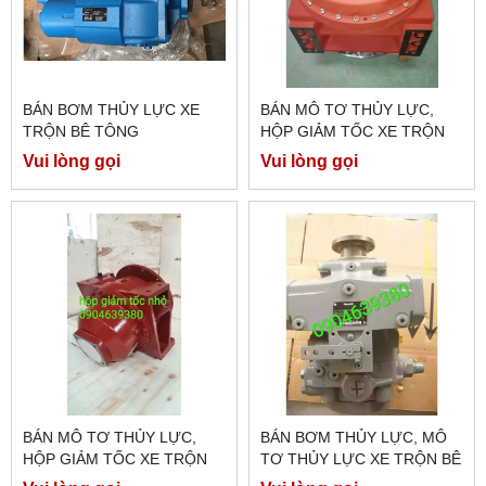
BÁN BƠM THỦY LỰC XE
BÁN MÔ TƠ THỦY LỰC,
TRỘN BÊ TÔNG
HỘP GIẢM TỐC XE TRỘN
BÊ TÔNG
Vui lòng gọi
Vui lòng gọi
BÁN MÔ TƠ THỦY LỰC,
BÁN BƠM THỦY LỰC, MÔ
HỘP GIẢM TỐC XE TRỘN
TƠ THỦY LỰC XE TRỘN BÊ
BÊ TÔNG
TÔNG