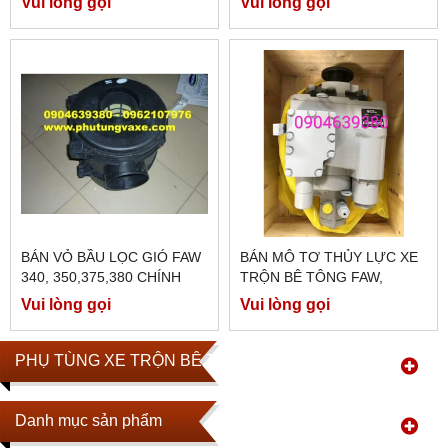
Vui lòng gọi
Vui lòng gọi
BÁN VỎ BẦU LỌC GIÓ FAW
BÁN MÔ TƠ THỦY LỰC XE
340, 350,375,380 CHÍNH
TRỘN BÊ TÔNG FAW,
HÃNG
HOWO
Vui lòng gọi
Vui lòng gọi
PHỤ TÙNG XE TRỘN BÊ TÔNG
Danh mục sản phẩm