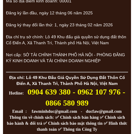
Mã số địa điểm kinh doanh: 00001
Đăng ký lần đầu, ngày 12 tháng 06 năm 2025
Đăng ký thay đổi lần thứ: 1, ngày 23 tháng 02 năm 2026
Địa chỉ trụ sở chính: Lô 49 Khu đấu giá quyền sử dụng đất thôn
Cổ Điển A, Xã Thanh Trì, Thành phố Hà Nội, Việt Nam
Nơi cấp: SỞ TÀI CHÍNH THÀNH PHỐ HÀ NỘI - PHÒNG ĐĂNG
KÝ KINH DOANH VÀ TÀI CHÍNH DOANH NGHIỆP
Địa chỉ: Lô 49 Khu Đấu Giá Quyền Sử Dụng Đất Thôn Cổ
Điển A, Xã Thanh Trì, Thành Phố Hà Nội, Việt Nam
0904 639 380 - 0962 107 976 -
Hotline:
0866 580 989
Email : fawminhduc@gmail.com - ducfaw@gmail.com
Thông tin về chính sách: ✅
Chính sách bán hàng
✅
Chính sách
bảo hành & đổi trả
✅
Chính sách bảo mật thông tin
✅
Hình thức
thanh toán
✅
Thông tin Công Ty