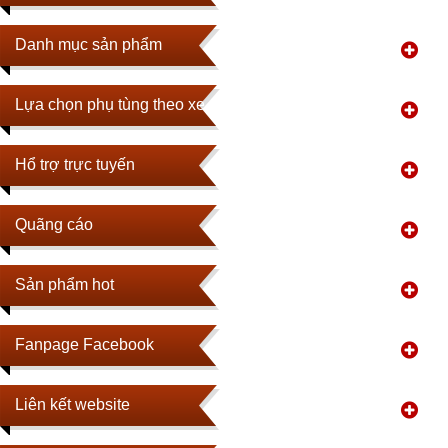
Danh mục sản phẩm
Lựa chọn phụ tùng theo xe
Hổ trợ trực tuyến
Quãng cáo
Sản phẩm hot
Fanpage Facebook
Liên kết website