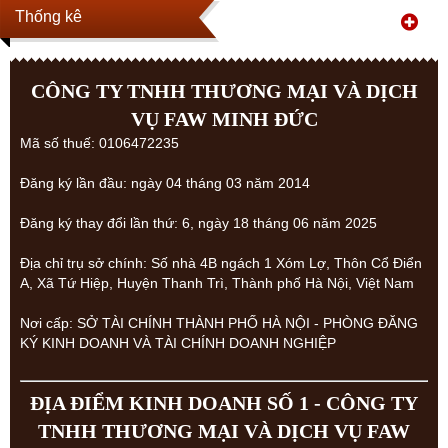
Thống kê
CÔNG TY TNHH THƯƠNG MẠI VÀ DỊCH
VỤ FAW MINH ĐỨC
Mã số thuế: 0106472235
Đăng ký lần đầu: ngày 04 tháng 03 năm 2014
Đăng ký thay đổi lần thứ: 6, ngày 18 tháng 06 năm 2025
Địa chỉ trụ sở chính: Số nhà 4B ngách 1 Xóm Lợ, Thôn Cổ Điển
A, Xã Tứ Hiệp, Huyện Thanh Trì, Thành phố Hà Nội, Việt Nam
Nơi cấp: SỞ TÀI CHÍNH THÀNH PHỐ HÀ NỘI - PHÒNG ĐĂNG
KÝ KINH DOANH VÀ TÀI CHÍNH DOANH NGHIỆP
ĐỊA ĐIỂM KINH DOANH SỐ 1 - CÔNG TY
TNHH THƯƠNG MẠI VÀ DỊCH VỤ FAW