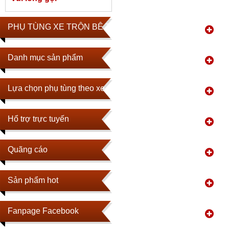
PHỤ TÙNG XE TRỘN BÊ TÔNG
Danh mục sản phẩm
Lựa chọn phụ tùng theo xe
Hổ trợ trực tuyến
Quãng cáo
Sản phẩm hot
Fanpage Facebook