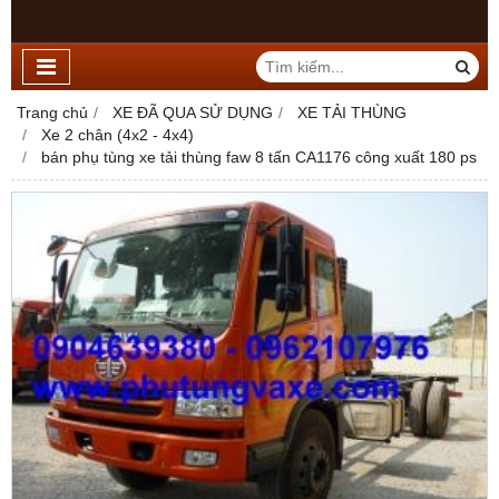
Trang chủ
XE ĐÃ QUA SỬ DỤNG
XE TẢI THÙNG
Xe 2 chân (4x2 - 4x4)
bán phụ tùng xe tải thùng faw 8 tấn CA1176 công xuất 180 ps