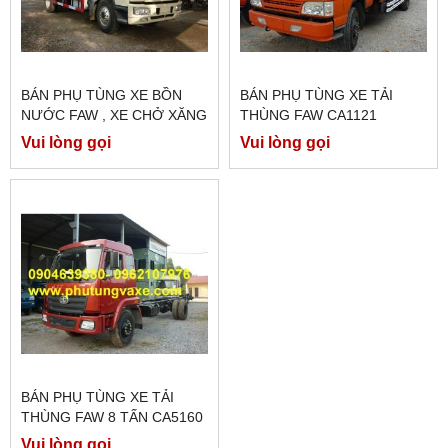
BÁN PHỤ TÙNG XE BỒN
BÁN PHỤ TÙNG XE TẢI
NƯỚC FAW , XE CHỞ XĂNG
THÙNG FAW CA1121
DẦU CHÍNH HÃNG
Vui lòng gọi
Vui lòng gọi
BÁN PHỤ TÙNG XE TẢI
THÙNG FAW 8 TẤN CA5160
CÔNG XUẤT 180 PS
Vui lòng gọi