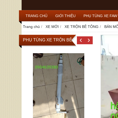
TRANG CHỦ
GIỚI THIỆU
PHỤ TÙNG XE FAW
Trang chủ
XE MỚI
XE TRỘN BÊ TÔNG
BÁN MÔ
‹
›
PHỤ TÙNG XE TRỘN BÊ TÔNG