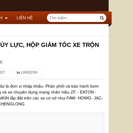
CH
LIÊN HỆ
ỦY LỰC, HỘP GIẢM TỐC XE TRỘN
á
)
ET
LINKEDIN
 dự là đơn vị nhập khẩu- Phân phối và bảo hành bơm
ông và xe chuyên dụng mang nhãn hiệu ZF - EATON -
IN lắp đặt trên các xe cơ sở như FAW- HOWO- JAC-
 CHENGLONG