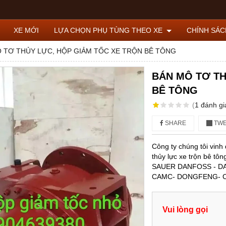
XE MỚI
LỰA CHỌN PHỤ TÙNG THEO XE
CHÍNH SÁ
 TƠ THỦY LỰC, HỘP GIẢM TỐC XE TRỘN BÊ TÔNG
BÁN MÔ TƠ TH
BÊ TÔNG
(
1
đánh gi
SHARE
TWE
Công ty chúng tôi vinh
thủy lực xe trộn bê t
SAUER DANFOSS - DAIK
CAMC- DONGFENG-
Vui lòng gọi