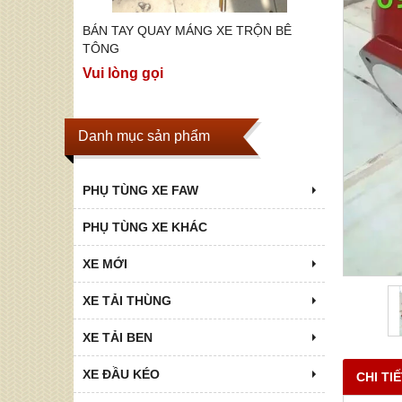
ỘN BÊ
BÁN TAY QUAY MÁNG XE TRỘN BÊ
BÁN CÁC 
TOP P75S,
TÔNG
Vui lòng g
Vui lòng gọi
Danh mục sản phẩm
PHỤ TÙNG XE FAW
PHỤ TÙNG XE KHÁC
XE MỚI
XE TẢI THÙNG
XE TẢI BEN
XE ĐẦU KÉO
CHI TI