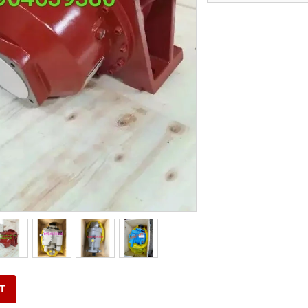
ĐĂNG QUAY BƠM XE TRỘN
BÁN DÂY ĐIỀU KHIỂN BƠM XE TRỘ
BÊ TÔNG
ọi
Vui lòng gọi
ẾT