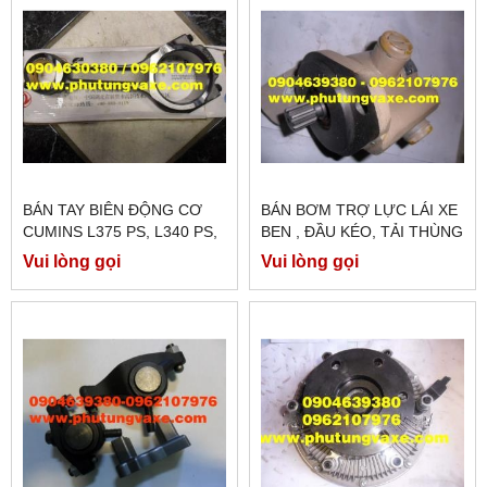
BÁN TAY BIÊN ĐỘNG CƠ
BÁN BƠM TRỢ LỰC LÁI XE
CUMINS L375 PS, L340 PS,
BEN , ĐẦU KÉO, TẢI THÙNG
L300 PS CHÍNH HÃNG
, XE TRỘN DONGFENG HỒ
Vui lòng gọi
Vui lòng gọi
BẮC CÔNG XUẤT 375 PS,
340 PS