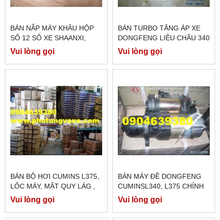
BÁN NẮP MÁY KHÂU HỘP
BÁN TURBO TĂNG ÁP XE
SỐ 12 SỐ XE SHAANXI,
DONGFENG LIÊU CHÂU 340
SHACMAN F3000,
PS ĐỘNG CƠ YC6M
Vui lòng gọi
Vui lòng gọi
BÁN BỘ HƠI CUMINS L375,
BÁN MÁY ĐỀ DONGFENG
LỐC MÁY, MẶT QUY LÁG ,
CUMINSL340, L375 CHÍNH
XU PÁP, GIOĂNG ĐẠI TU,
HÃNG
Vui lòng gọi
Vui lòng gọi
BƠM DẦU MÁY CHÍNH
HÃNG