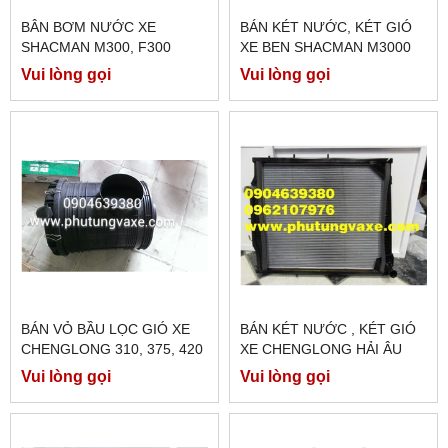
BÂN BƠM NƯỚC XE
BÁN KÉT NƯỚC, KÉT GIÓ
SHACMAN M300, F300
XE BEN SHACMAN M3000
CÔNG XUAASTS 380 PS
Vui lòng gọi
Vui lòng gọi
BÁN VỎ BẦU LỌC GIÓ XE
BÁN KÉT NƯỚC , KÉT GIÓ
CHENGLONG 310, 375, 420
XE CHENGLONG HẢI ÂU
PS
CÔNG XUẤT 340 PS, CÔNG
Vui lòng gọi
Vui lòng gọi
XUẤT 375 PS