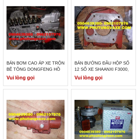
BÁN BƠM CAO ÁP XE TRỘN
BÁN BƯỞNG ĐẦU HỘP SỐ
BÊ TÔNG DONGFENG HỒ
12 SỐ XE SHAANXI F3000,
BẮC L340 PS, XE BEN
XE BEN CAMC CÔNG XUẤT
Vui lòng gọi
Vui lòng gọi
DONGFENG CÔNG XUẤT
380, XE ĐẦU KÉO CAMC
375 PS
420 PS