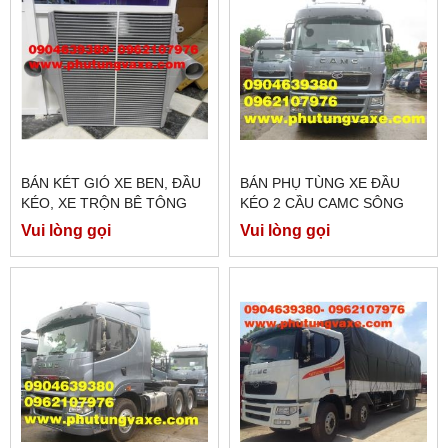
BÁN KÉT GIÓ XE BEN, ĐẦU
BÁN PHỤ TÙNG XE ĐẦU
KÉO, XE TRỘN BÊ TÔNG
KÉO 2 CẦU CAMC SÔNG
XE CHENGLONG HẢI ÂU
XUẤT 375 PS
Vui lòng gọi
Vui lòng gọi
CÔNG XUẤT 375 PS