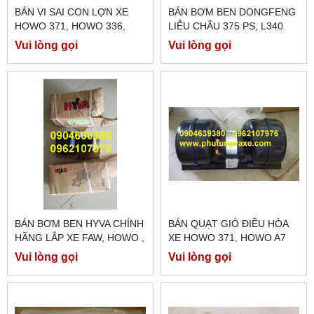
BÁN VI SAI CON LỢN XE
BÁN BƠM BEN DONGFENG
HOWO 371, HOWO 336,
LIỄU CHÂU 375 PS, L340
HOWO A7
PS, L300PS,
Vui lòng gọi
Vui lòng gọi
BÁN BƠM BEN HYVA CHÍNH
BÁN QUẠT GIÓ ĐIỀU HÒA
HÃNG LẮP XE FAW, HOWO ,
XE HOWO 371, HOWO A7
ĐẦU KÉO MÓC BEN
Vui lòng gọi
Vui lòng gọi