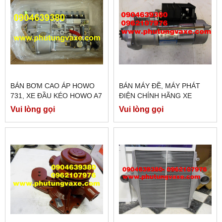
BÁN BƠM CAO ÁP HOWO
BÁN MÁY ĐỀ, MÁY PHÁT
731, XE ĐẦU KÉO HOWO A7
ĐIỆN CHÍNH HÃNG XE
375, HOWO A7 420 PS
SHACMAN M3000, F3000
Vui lòng gọi
Vui lòng gọi