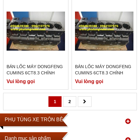
BÁN LỐC MÁY DONGFENG
BÁN LỐC MÁY DONGFENG
CUMINS 6CT8.3 CHÍNH
CUMINS 6CT8.3 CHÍNH
HÃNG
HÃNG
Vui lòng gọi
Vui lòng gọi
1
2
PHỤ TÙNG XE TRỘN BÊ TÔNG
Danh mục sản phẩm