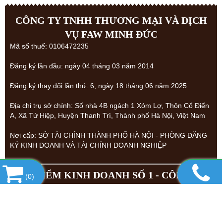
CÔNG TY TNHH THƯƠNG MẠI VÀ DỊCH
VỤ FAW MINH ĐỨC
Mã số thuế: 0106472235
Đăng ký lần đầu: ngày 04 tháng 03 năm 2014
Đăng ký thay đổi lần thứ: 6, ngày 18 tháng 06 năm 2025
Địa chỉ trụ sở chính: Số nhà 4B ngách 1 Xóm Lợ, Thôn Cổ Điển
A, Xã Tứ Hiệp, Huyện Thanh Trì, Thành phố Hà Nội, Việt Nam
Nơi cấp: SỞ TÀI CHÍNH THÀNH PHỐ HÀ NỘI - PHÒNG ĐĂNG
KÝ KINH DOANH VÀ TÀI CHÍNH DOANH NGHIỆP
ĐỊA ĐIỂM KINH DOANH SỐ 1 - CÔNG TY
(
0
)
TNHH THƯƠNG MẠI VÀ DỊCH VỤ FAW
MINH ĐỨC
Địa chỉ: Lô 49 Khu Đấu Giá Quyền Sử Dụng Đất Thôn Cổ