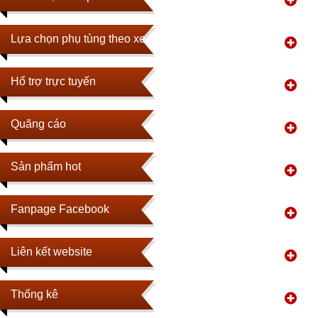
Lựa chọn phụ tùng theo xe
Hổ trợ trực tuyến
Quãng cáo
Sản phẩm hot
Fanpage Facebook
Liên kết website
Thống kê