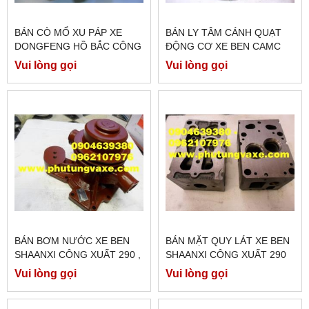
BÁN CÒ MỔ XU PÁP XE
BÁN LY TÂM CÁNH QUẠT
DONGFENG HỒ BẮC CÔNG
ĐỘNG CƠ XE BEN CAMC
XUẤT 375PS, 340 PS, 300
CÔNG XUẤT 380 PS, XE
Vui lòng gọi
Vui lòng gọi
PS
ĐẦU KÉO CAMC CÔNG
XUẤT 420PS
BÁN BƠM NƯỚC XE BEN
BÁN MẶT QUY LÁT XE BEN
SHAANXI CÔNG XUẤT 290 ,
SHAANXI CÔNG XUẤT 290
XE TRỘN BÊ TÔNG FAW J6
PS ĐỘNG CƠ WEICHAI
Vui lòng gọi
Vui lòng gọi
MODEL CA5250
CHÍNH HÃNG