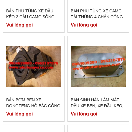
BÁN PHỤ TÙNG XE ĐẦU
BÁN PHỤ TÙNG XE CAMC
KÉO 2 CẦU CAMC SÔNG
TẢI THÙNG 4 CHÂN CÔNG
XUẤT 420 PS
XUẤT 375 PS
Vui lòng gọi
Vui lòng gọi
BÁN BƠM BEN XE
BÁN SINH HÀN LÀM MÁT
DONGFENG HỒ BẮC CÔNG
DẦU XE BEN, XE ĐẦU KEO,
XUẤT 375 PS CHÍNH HÃNG
XE TRỘN BÊ TÔNG
Vui lòng gọi
Vui lòng gọi
DONGFENG HỒ BẮC CÔNG
XUẤT 375PS