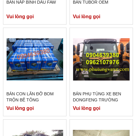
BÁN NẮP BÌNH DẦU FAW
BÁN TUBOR OEM
Vui lòng gọi
Vui lòng gọi
BÁN CON LĂN ĐỠ BOM
BÁN PHỤ TÙNG XE BEN
TRỘN BÊ TÔNG
DONGFENG TRƯỜNG
GIANG 8T75 ĐỜI 2016
Vui lòng gọi
Vui lòng gọi