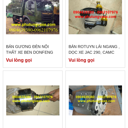
BÁN GƯƠNG ĐÈN NỘI
BÁN ROTUYN LÁI NGANG ,
THẤT XE BEN DONFENG
DỌC XE JAC 290, CAMC
TRƯỜNG GIANG 8T75
380 PS
Vui lòng gọi
Vui lòng gọi
ĐÔNG CƠ WP4.165E32