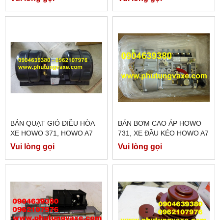
BÁN QUẠT GIÓ ĐIỀU HÒA
BÁN BƠM CAO ÁP HOWO
XE HOWO 371, HOWO A7
731, XE ĐẦU KÉO HOWO A7
375, HOWO A7 420 PS
Vui lòng gọi
Vui lòng gọi