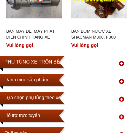
BÁN MÁY ĐỀ, MÁY PHÁT
BÂN BƠM NƯỚC XE
ĐIỆN CHÍNH HÃNG XE
SHACMAN M300, F300
SHACMAN M3000, F3000
CÔNG XUAASTS 380 PS
Vui lòng gọi
Vui lòng gọi
PHỤ TÙNG XE TRỘN BÊ TÔNG
Danh mục sản phẩm
Lựa chọn phụ tùng theo xe
Hổ trợ trực tuyến