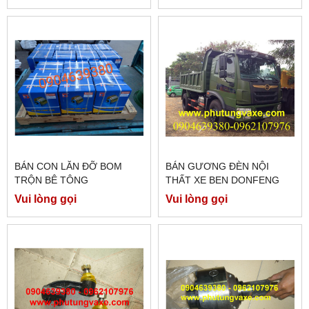
BÁN CON LĂN ĐỠ BOM
BÁN GƯƠNG ĐÈN NỘI
TRỘN BÊ TÔNG
THẤT XE BEN DONFENG
TRƯỜNG GIANG 8T75
Vui lòng gọi
Vui lòng gọi
ĐÔNG CƠ WP4.165E32