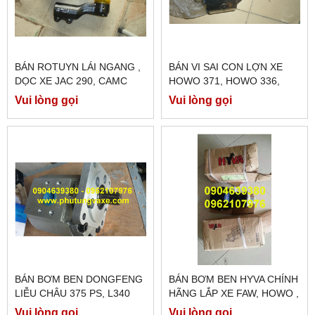
BÁN ROTUYN LÁI NGANG ,
BÁN VI SAI CON LỢN XE
DỌC XE JAC 290, CAMC
HOWO 371, HOWO 336,
380 PS
HOWO A7
Vui lòng gọi
Vui lòng gọi
BÁN BƠM BEN DONGFENG
BÁN BƠM BEN HYVA CHÍNH
LIỄU CHÂU 375 PS, L340
HÃNG LẮP XE FAW, HOWO ,
PS, L300PS,
ĐẦU KÉO MÓC BEN
Vui lòng gọi
Vui lòng gọi