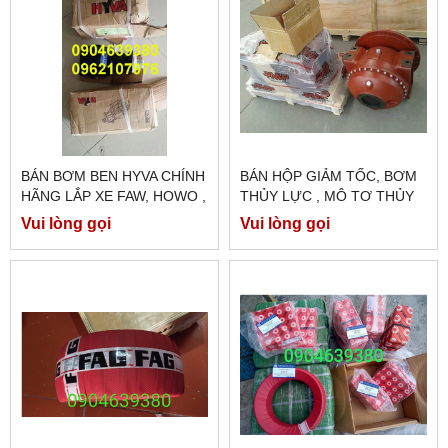
BÁN BƠM BEN HYVA CHÍNH
BÁN HỘP GIẢM TỐC, BƠM
HÃNG LẮP XE FAW, HOWO ,
THỦY LỰC , MÔ TƠ THỦY
ĐẦU KÉO MÓC BEN
LỰC XE BỒN TRỘN BÊ
Vui lòng gọi
Vui lòng gọi
TÔNG EATON