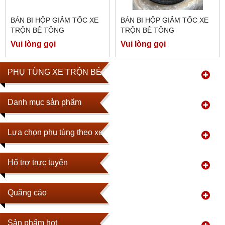
BÁN BI HỘP GIẢM TỐC XE
BÁN BI HỘP GIẢM TỐC XE
TRỘN BÊ TÔNG
TRỘN BÊ TÔNG
Vui lòng gọi
Vui lòng gọi
PHỤ TÙNG XE TRỘN BÊ TÔNG
Danh mục sản phẩm
Lựa chọn phụ tùng theo xe
Hổ trợ trực tuyến
Quãng cáo
Sản phẩm hot