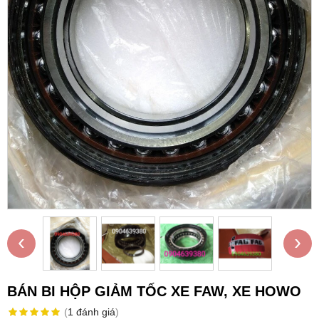
‹
›
BÁN BI HỘP GIẢM TỐC XE FAW, XE HOWO
(
1
đánh giá
)