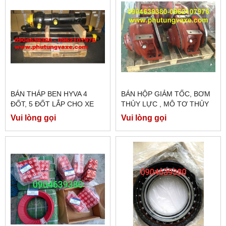
BÁN THÁP BEN HYVA 4
BÁN HỘP GIẢM TỐC, BƠM
ĐỐT, 5 ĐỐT LẮP CHO XE
THỦY LỰC , MÔ TƠ THỦY
HOWO 371 , XE
LỰC XE BỒN TRỘN BÊ
Vui lòng gọi
Vui lòng gọi
DONGFENG 375 CHÍNH
TÔNG EATON
HÃNG