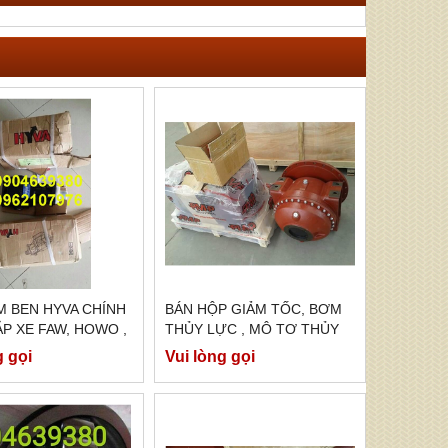
M BEN HYVA CHÍNH
BÁN HỘP GIẢM TỐC, BƠM
P XE FAW, HOWO ,
THỦY LỰC , MÔ TƠ THỦY
O MÓC BEN
LỰC XE BỒN TRỘN BÊ
g gọi
Vui lòng gọi
TÔNG EATON