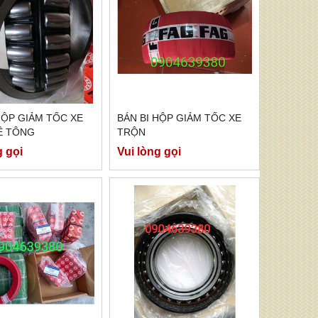
HỘP GIẢM TỐC XE
BÁN BI HỘP GIẢM TỐC XE
Ê TÔNG
TRỘN
g gọi
Vui lòng gọi