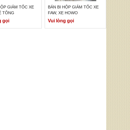
HỘP GIẢM TỐC XE
BÁN BI HỘP GIẢM TỐC XE
Ê TÔNG
FAW, XE HOWO
g gọi
Vui lòng gọi