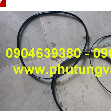
ẾT
ĐĂNG QUAY BƠM XE TRỘN
BÁN DÂY ĐIỀU KHIỂN BƠM XE TRỘ
BÊ TÔNG
ọi
Vui lòng gọi