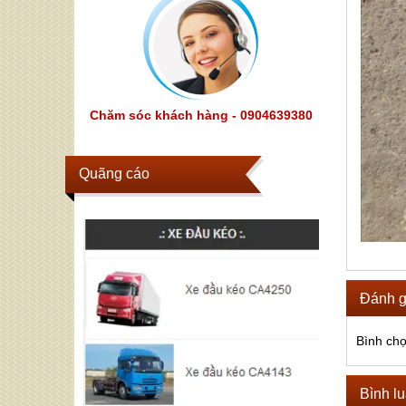
Chăm sóc khách hàng - 0904639380
Quãng cáo
Đánh g
Bình ch
Bình l