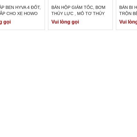
P BEN HYVA 4 ĐỐT,
BÁN HỘP GIẢM TỐC, BƠM
BÁN BI 
LẮP CHO XE HOWO
THỦY LỰC , MÔ TƠ THỦY
TRỘN B
XE DONGFENG 375
LỰC XE BỒN TRỘN BÊ
g gọi
Vui lòng gọi
Vui lòn
HÃNG
TÔNG EATON