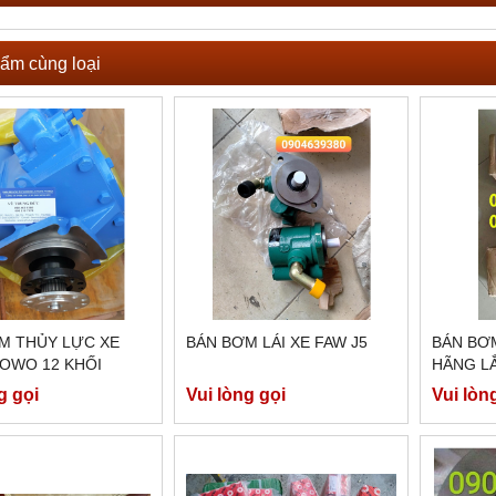
ẩm cùng loại
M THỦY LỰC XE
BÁN BƠM LÁI XE FAW J5
BÁN BƠ
OWO 12 KHỐI
HÃNG LẮ
ĐẦU KÉ
g gọi
Vui lòng gọi
Vui lòn