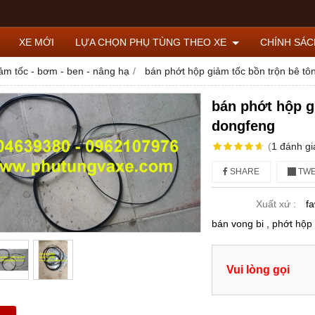
XE MỚI
LỰA CHỌN PHỤ TÙNG THEO XE
CHÍNH SÁ
ảm tốc - bơm - ben - nâng hạ
bán phớt hộp giảm tốc bồn trộn bê tô
bán phớt hộp g
dongfeng
(
1
đánh gi
SHARE
TWE
Xuất xứ :
f
bán vong bi , phớt hộp
Vui lòng gọi