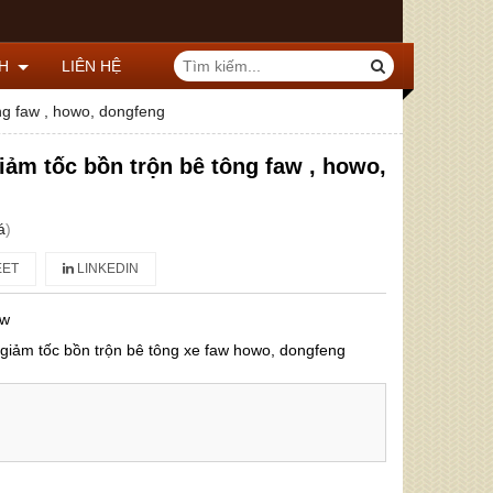
CH
LIÊN HỆ
ng faw , howo, dongfeng
iảm tốc bồn trộn bê tông faw , howo,
á
)
ET
LINKEDIN
aw
 giảm tốc bồn trộn bê tông xe faw howo, dongfeng