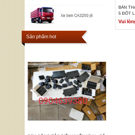
BÁN THÁ
5 ĐỐT 
371 , 
Vui lòn
CHÍNH 
Sản phẩm hot