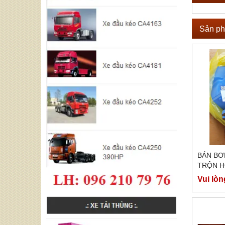
Sản ph
BÁN BƠ
TRỘN H
Vui lòn