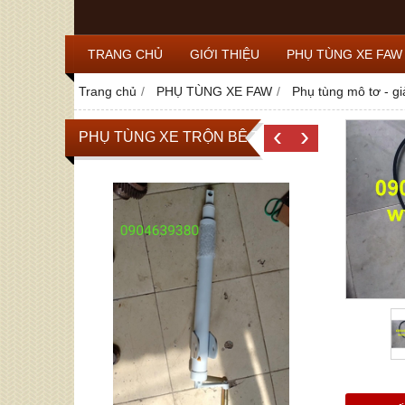
TRANG CHỦ
GIỚI THIỆU
PHỤ TÙNG XE FAW
Trang chủ
PHỤ TÙNG XE FAW
Phụ tùng mô tơ - gi
‹
›
PHỤ TÙNG XE TRỘN BÊ TÔNG