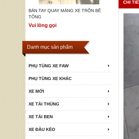
CHI TI
ỘN BÊ
BÁN TAY QUAY MÁNG XE TRỘN BÊ
BÁN CÁC 
TOP P75S,
TÔNG
Vui lòng g
Vui lòng gọi
Danh mục sản phẩm
PHỤ TÙNG XE FAW
PHỤ TÙNG XE KHÁC
XE MỚI
XE TẢI THÙNG
XE TẢI BEN
XE ĐẦU KÉO