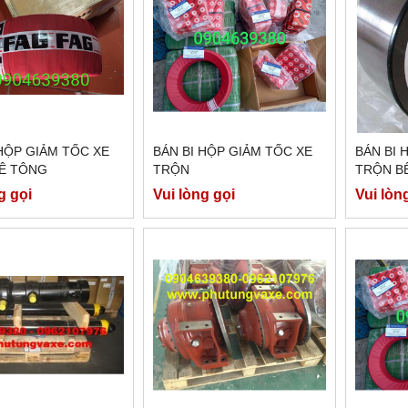
 HỘP GIẢM TỐC XE
BÁN BI HỘP GIẢM TỐC XE
BÁN BI 
Ê TÔNG
TRỘN
TRỘN B
g gọi
Vui lòng gọi
Vui lòn