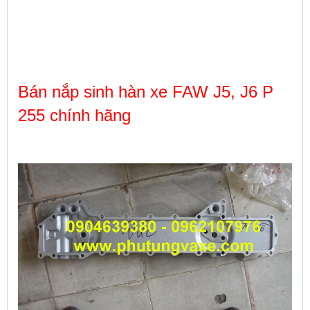
Bán nắp sinh hàn xe FAW J5, J6 P
255 chính hãng