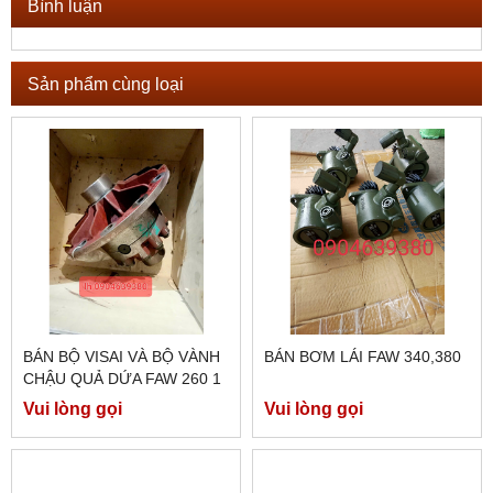
Bình luận
Sản phẩm cùng loại
BÁN BỘ VISAI VÀ BỘ VÀNH
BÁN BƠM LÁI FAW 340,380
CHẬU QUẢ DỨA FAW 260 1
CẦU MÁY ĐIỆN
Vui lòng gọi
Vui lòng gọi