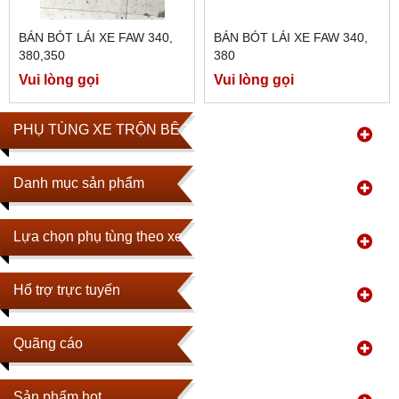
BÁN BÓT LÁI XE FAW 340,
BÁN BÓT LÁI XE FAW 340,
380,350
380
Vui lòng gọi
Vui lòng gọi
PHỤ TÙNG XE TRỘN BÊ TÔNG
Danh mục sản phẩm
Lựa chọn phụ tùng theo xe
Hổ trợ trực tuyến
Quãng cáo
Sản phẩm hot