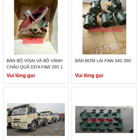
BÁN BỘ VISAI VÀ BỘ VÀNH
BÁN BƠM LÁI FAW 340,380
CHẬU QUẢ DỨA FAW 260 1
CẦU MÁY ĐIỆN
Vui lòng gọi
Vui lòng gọi