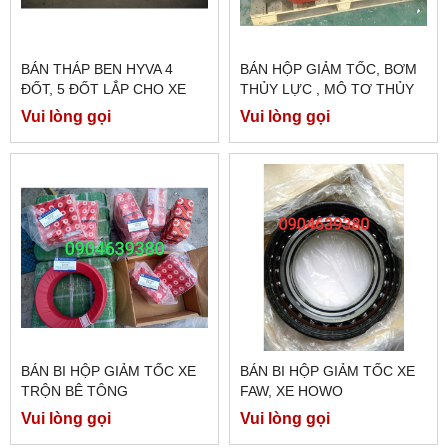
BÁN THÁP BEN HYVA 4
BÁN HỘP GIẢM TỐC, BƠM
ĐỐT, 5 ĐỐT LẮP CHO XE
THỦY LỰC , MÔ TƠ THỦY
HOWO 371 , XE
LỰC XE BỒN TRỘN BÊ
Vui lòng gọi
Vui lòng gọi
DONGFENG 375 CHÍNH
TÔNG EATON
HÃNG
BÁN BI HỘP GIẢM TỐC XE
BÁN BI HỘP GIẢM TỐC XE
TRỘN BÊ TÔNG
FAW, XE HOWO
Vui lòng gọi
Vui lòng gọi