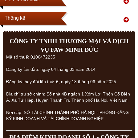
Thống kê
CÔNG TY TNHH THƯƠNG MẠI VÀ DỊCH
VỤ FAW MINH ĐỨC
Mã số thuế: 0106472235
Đăng ký lần đầu: ngày 04 tháng 03 năm 2014
Đăng ký thay đổi lần thứ: 6, ngày 18 tháng 06 năm 2025
Địa chỉ trụ sở chính: Số nhà 4B ngách 1 Xóm Lợ, Thôn Cổ Điển
A, Xã Tứ Hiệp, Huyện Thanh Trì, Thành phố Hà Nội, Việt Nam
Nơi cấp: SỞ TÀI CHÍNH THÀNH PHỐ HÀ NỘI - PHÒNG ĐĂNG
KÝ KINH DOANH VÀ TÀI CHÍNH DOANH NGHIỆP
ĐỊA ĐIỂM KINH DOANH SỐ 1 - CÔNG TY