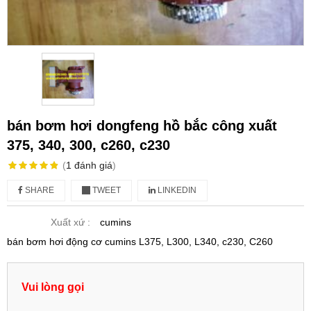
bán bơm hơi dongfeng hồ bắc công xuất
375, 340, 300, c260, c230
(
1
đánh giá
)
SHARE
TWEET
LINKEDIN
Xuất xứ :
cumins
bán bơm hơi động cơ cumins L375, L300, L340, c230, C260
Vui lòng gọi