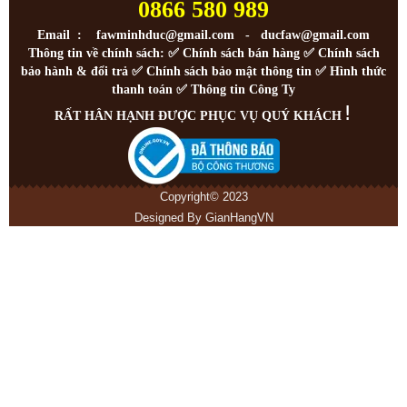
0866 580 989
Email : fawminhduc@gmail.com - ducfaw@gmail.com
Thông tin về chính sách: ✅
Chính sách bán hàng
✅
Chính sách
bảo hành & đổi trả
✅
Chính sách bảo mật thông tin
✅
Hình thức
thanh toán
✅
Thông tin Công Ty
!
RẤT HÂN HẠNH ĐƯỢC PHỤC VỤ QUÝ KHÁCH
Copyright© 2023
Designed By
GianHangVN