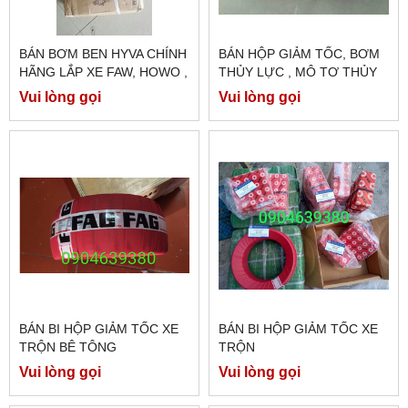
BÁN BƠM BEN HYVA CHÍNH
BÁN HỘP GIẢM TỐC, BƠM
HÃNG LẮP XE FAW, HOWO ,
THỦY LỰC , MÔ TƠ THỦY
ĐẦU KÉO MÓC BEN
LỰC XE BỒN TRỘN BÊ
Vui lòng gọi
Vui lòng gọi
TÔNG EATON
BÁN BI HỘP GIẢM TỐC XE
BÁN BI HỘP GIẢM TỐC XE
TRỘN BÊ TÔNG
TRỘN
Vui lòng gọi
Vui lòng gọi