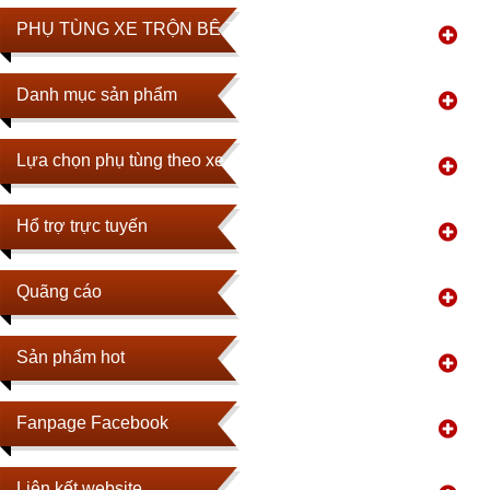
PHỤ TÙNG XE TRỘN BÊ TÔNG
Danh mục sản phẩm
Lựa chọn phụ tùng theo xe
Hổ trợ trực tuyến
Quãng cáo
Sản phẩm hot
Fanpage Facebook
Liên kết website