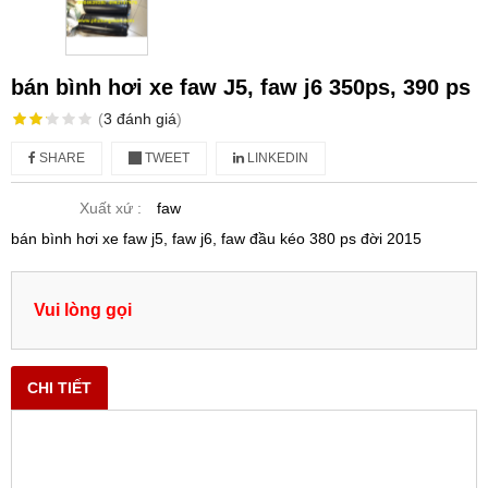
bán bình hơi xe faw J5, faw j6 350ps, 390 ps
(
3
đánh giá
)
SHARE
TWEET
LINKEDIN
Xuất xứ :
faw
bán bình hơi xe faw j5, faw j6, faw đầu kéo 380 ps đời 2015
Vui lòng gọi
CHI TIẾT