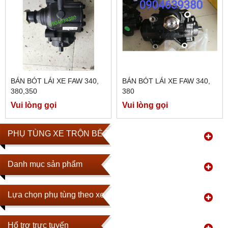
BÁN BÓT LÁI XE FAW 340,
BÁN BÓT LÁI XE FAW 340,
380,350
380
Vui lòng gọi
Vui lòng gọi
PHỤ TÙNG XE TRỘN BÊ TÔNG
Danh mục sản phẩm
Lựa chọn phụ tùng theo xe
Hổ trợ trực tuyến