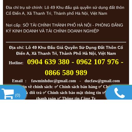
Địa chỉ trụ sở chính: Lô 49 Khu đấu giá quyền sử dụng đất thôn
Cổ Điển A, Xã Thanh Trì, Thành phố Hà Nội, Việt Nam
Nơi cấp: SỞ TÀI CHÍNH THÀNH PHỐ HÀ NỘI - PHÒNG ĐĂNG
KÝ KINH DOANH VÀ TÀI CHÍNH DOANH NGHIỆP
Địa chỉ: Lô 49 Khu Đấu Giá Quyền Sử Dụng Đất Thôn Cổ
Điển A, Xã Thanh Trì, Thành Phố Hà Nội, Việt Nam
0904 639 380 - 0962 107 976 -
Hotline:
0866 580 989
Email : fawminhduc@gmail.com - ducfaw@gmail.com
Thông tin về chính sách: ✅
Chính sách bán hàng
✅
Chính sách
bảo hành & đổi trả
✅
Chính sách bảo mật thông tin
✅
Hình thức
(
0
)
thanh toán
✅
Thông tin Công Ty
!
RẤT HÂN HẠNH ĐƯỢC PHỤC VỤ QUÝ KHÁCH