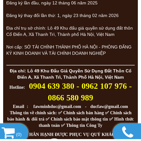
Đăng ký lần đầu, ngày 12 tháng 06 năm 2025
Đăng ký thay đổi lần thứ: 1, ngày 23 tháng 02 năm 2026
Địa chỉ trụ sở chính: Lô 49 Khu đấu giá quyền sử dụng đất thôn
Cổ Điển A, Xã Thanh Trì, Thành phố Hà Nội, Việt Nam
Nơi cấp: SỞ TÀI CHÍNH THÀNH PHỐ HÀ NỘI - PHÒNG ĐĂNG
KÝ KINH DOANH VÀ TÀI CHÍNH DOANH NGHIỆP
Địa chỉ: Lô 49 Khu Đấu Giá Quyền Sử Dụng Đất Thôn Cổ
Điển A, Xã Thanh Trì, Thành Phố Hà Nội, Việt Nam
0904 639 380 - 0962 107 976 -
Hotline:
0866 580 989
Email : fawminhduc@gmail.com - ducfaw@gmail.com
Thông tin về chính sách: ✅
Chính sách bán hàng
✅
Chính sách
bảo hành & đổi trả
✅
Chính sách bảo mật thông tin
✅
Hình thức
thanh toán
✅
Thông tin Công Ty
!
(
0
)
RẤT HÂN HẠNH ĐƯỢC PHỤC VỤ QUÝ KHÁCH