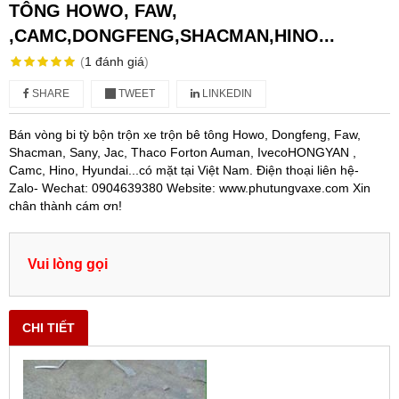
TÔNG HOWO, FAW,
,CAMC,DONGFENG,SHACMAN,HINO...
(
1
đánh giá
)
SHARE
TWEET
LINKEDIN
Bán vòng bi tỳ bộn trộn xe trộn bê tông Howo, Dongfeng, Faw,
Shacman, Sany, Jac, Thaco Forton Auman, IvecoHONGYAN ,
Camc, Hino, Hyundai...có mặt tại Việt Nam. Điện thoại liên hệ-
Zalo- Wechat: 0904639380 Website: www.phutungvaxe.com Xin
chân thành cám ơn!
Vui lòng gọi
CHI TIẾT