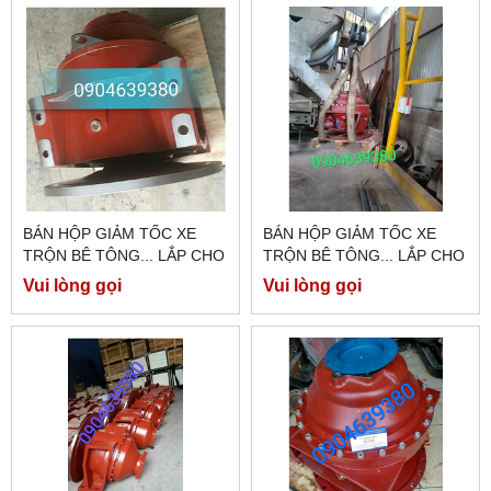
BÁN HỘP GIẢM TỐC XE
BÁN HỘP GIẢM TỐC XE
TRỘN BÊ TÔNG... LẮP CHO
TRỘN BÊ TÔNG... LẮP CHO
XE HOWO, FAW,
XE HOWO, FAW,
Vui lòng gọi
Vui lòng gọi
DONGFENG
DONGFENG