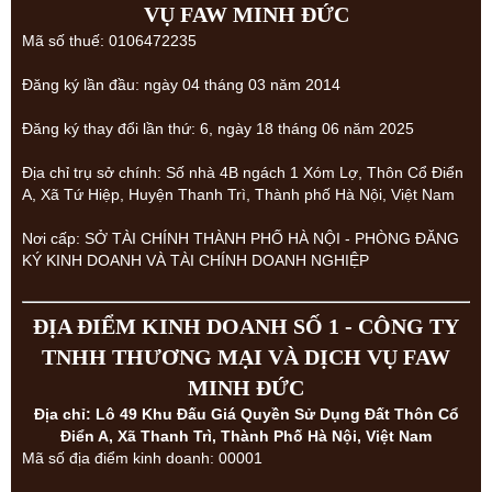
VỤ FAW MINH ĐỨC
Mã số thuế: 0106472235
Đăng ký lần đầu: ngày 04 tháng 03 năm 2014
Đăng ký thay đổi lần thứ: 6, ngày 18 tháng 06 năm 2025
Địa chỉ trụ sở chính: Số nhà 4B ngách 1 Xóm Lợ, Thôn Cổ Điển
A, Xã Tứ Hiệp, Huyện Thanh Trì, Thành phố Hà Nội, Việt Nam
Nơi cấp: SỞ TÀI CHÍNH THÀNH PHỐ HÀ NỘI - PHÒNG ĐĂNG
KÝ KINH DOANH VÀ TÀI CHÍNH DOANH NGHIỆP
ĐỊA ĐIỂM KINH DOANH SỐ 1 - CÔNG TY
TNHH THƯƠNG MẠI VÀ DỊCH VỤ FAW
MINH ĐỨC
Địa chỉ: Lô 49 Khu Đấu Giá Quyền Sử Dụng Đất Thôn Cổ
Điển A, Xã Thanh Trì, Thành Phố Hà Nội, Việt Nam
Mã số địa điểm kinh doanh: 00001