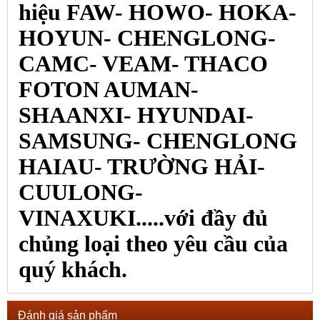
hiệu FAW- HOWO- HOKA-
HOYUN- CHENGLONG-
CAMC- VEAM- THACO
FOTON AUMAN-
SHAANXI- HYUNDAI-
SAMSUNG- CHENGLONG
HAIAU- TRƯỜNG HẢI-
CUULONG-
VINAXUKI.....với đầy đủ
chủng loại theo yêu cầu của
quý khách.
Đánh giá sản phẩm