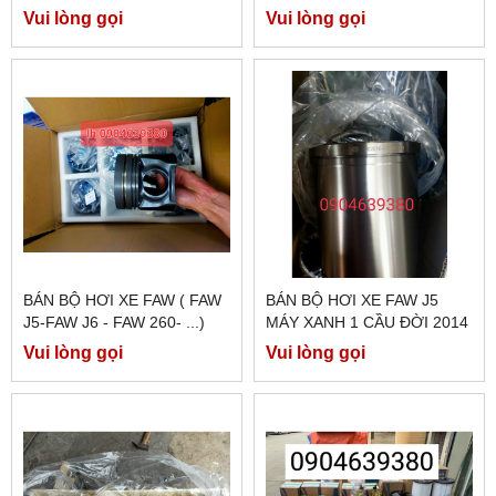
Vui lòng gọi
Vui lòng gọi
BÁN BỘ HƠI XE FAW ( FAW
BÁN BỘ HƠI XE FAW J5
J5-FAW J6 - FAW 260- ...)
MÁY XANH 1 CẦU ĐỜI 2014
.HÀNG CHÍNH HÃNG FAW
Vui lòng gọi
Vui lòng gọi