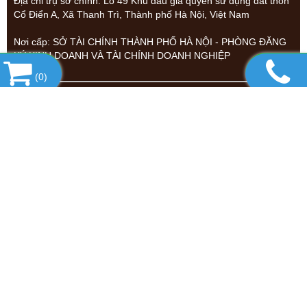
Địa chỉ trụ sở chính: Lô 49 Khu đấu giá quyền sử dụng đất thôn
Cổ Điển A, Xã Thanh Trì, Thành phố Hà Nội, Việt Nam
Nơi cấp: SỞ TÀI CHÍNH THÀNH PHỐ HÀ NỘI - PHÒNG ĐĂNG
KÝ KINH DOANH VÀ TÀI CHÍNH DOANH NGHIỆP
(
0
)
Địa chỉ: Lô 49 Khu Đấu Giá Quyền Sử Dụng Đất Thôn Cổ
Điển A, Xã Thanh Trì, Thành Phố Hà Nội, Việt Nam
0904 639 380 - 0962 107 976 -
Hotline:
0866 580 989
Email : fawminhduc@gmail.com - ducfaw@gmail.com
Thông tin về chính sách: ✅
Chính sách bán hàng
✅
Chính sách
bảo hành & đổi trả
✅
Chính sách bảo mật thông tin
✅
Hình thức
thanh toán
✅
Thông tin Công Ty
!
RẤT HÂN HẠNH ĐƯỢC PHỤC VỤ QUÝ KHÁCH
Copyright© 2023