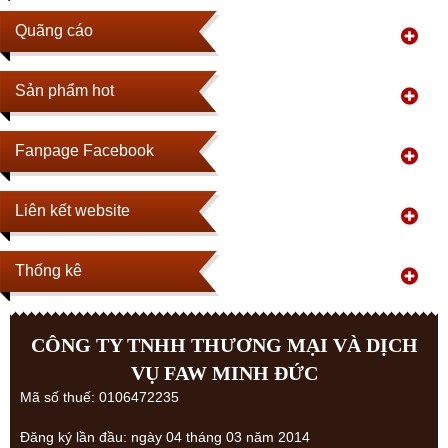
Quãng cáo
Sản phẩm hot
Fanpage Facebook
Liên kết website
Thống kê
CÔNG TY TNHH THƯƠNG MẠI VÀ DỊCH
VỤ FAW MINH ĐỨC
Mã số thuế: 0106472235
Đăng ký lần đầu: ngày 04 tháng 03 năm 2014