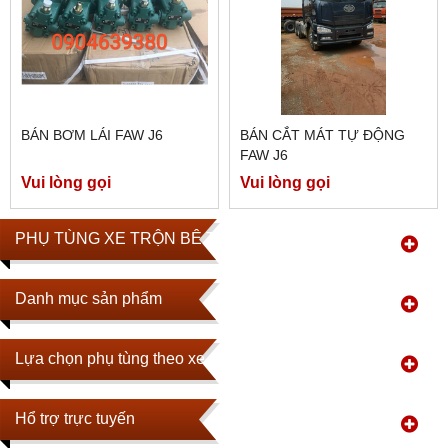
BÁN BƠM LÁI FAW J6
BÁN CẮT MÁT TỰ ĐỘNG
FAW J6
Vui lòng gọi
Vui lòng gọi
PHỤ TÙNG XE TRỘN BÊ TÔNG
Danh mục sản phẩm
Lựa chọn phụ tùng theo xe
Hổ trợ trực tuyến