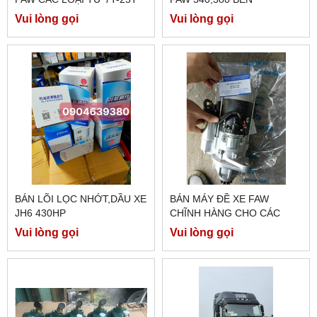
Vui lòng gọi
Vui lòng gọi
BÁN LÕI LỌC NHỚT,DẦU XE
BÁN MÁY ĐỀ XE FAW
JH6 430HP
CHĨNH HÀNG CHO CÁC
DÒNG 350HP/260E5/...
Vui lòng gọi
Vui lòng gọi