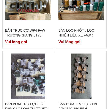
BÁN TRỤC CƠ WP4 FAW
BÁN LỌC NHỚT , LỌC
TRƯỜNG GIANG 8T75
NHIÊN LIỆU XE FAW (
J6,260E5,JH6 430,JH6
Vui lòng gọi
Vui lòng gọi
460,...)
BÁN BƠM TRỌ LỰC LÁI
BÁN BƠM TRỢ LỰC LÁI
FAW CÁC LOẠI TỪ 7T-25T
FAW 340,380 BEN