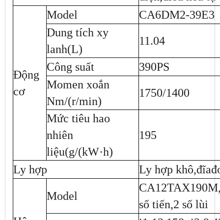
Model
CA6DM2-39E3
Dung tích xy
11.04
lanh(L)
Công suất
390PS
Động
Momen xoắn
cơ
1750/1400
Nm/(r/min)
Mức tiêu hao
nhiên
195
liệu(g/(kW·h)
Ly hợp
Ly hợp khô,đĩa
CA12TAX190M,hộ
Model
số tiến,2 số lùi