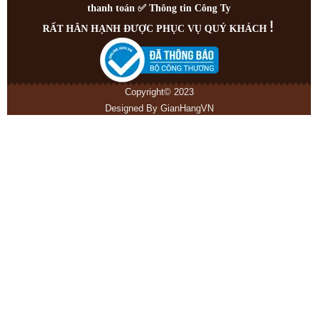
thanh toán
✅
Thông tin Công Ty
!
RẤT HÂN HẠNH ĐƯỢC PHỤC VỤ QUÝ KHÁCH
Copyright© 2023
Designed By
GianHangVN