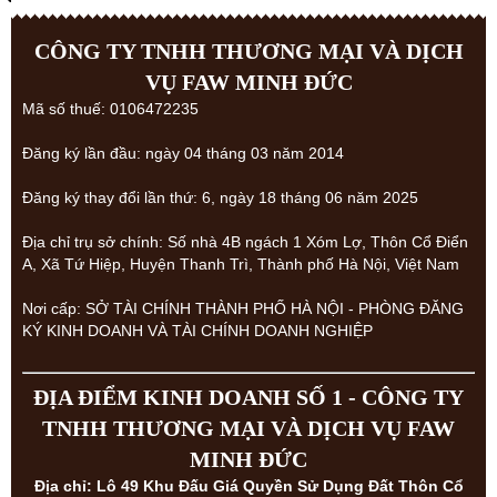
CÔNG TY TNHH THƯƠNG MẠI VÀ DỊCH
VỤ FAW MINH ĐỨC
Mã số thuế: 0106472235
Đăng ký lần đầu: ngày 04 tháng 03 năm 2014
Đăng ký thay đổi lần thứ: 6, ngày 18 tháng 06 năm 2025
Địa chỉ trụ sở chính: Số nhà 4B ngách 1 Xóm Lợ, Thôn Cổ Điển
A, Xã Tứ Hiệp, Huyện Thanh Trì, Thành phố Hà Nội, Việt Nam
Nơi cấp: SỞ TÀI CHÍNH THÀNH PHỐ HÀ NỘI - PHÒNG ĐĂNG
KÝ KINH DOANH VÀ TÀI CHÍNH DOANH NGHIỆP
ĐỊA ĐIỂM KINH DOANH SỐ 1 - CÔNG TY
TNHH THƯƠNG MẠI VÀ DỊCH VỤ FAW
MINH ĐỨC
Địa chỉ: Lô 49 Khu Đấu Giá Quyền Sử Dụng Đất Thôn Cổ