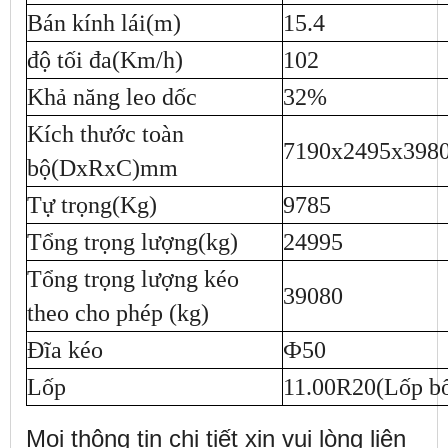
Bán kính lái(m)
15.4
độ tối đa(Km/h)
102
Khả năng leo dốc
32%
Kích thước toàn
7190x2495x398
bộ(DxRxC)mm
Tự trọng(Kg)
9785
Tổng trọng lượng(kg)
24995
Tổng trọng lượng kéo
39080
theo cho phép (kg)
Đĩa kéo
Ф50
Lốp
11.00R20(Lốp bố
Mọi thông tin chi tiết xin vui lòng liên