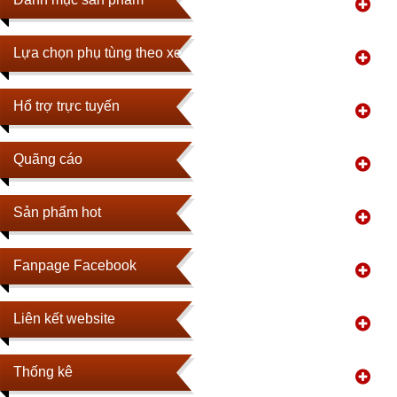
Lựa chọn phụ tùng theo xe
Hổ trợ trực tuyến
Quãng cáo
Sản phẩm hot
Fanpage Facebook
Liên kết website
Thống kê