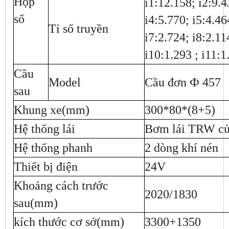
Hộp
i1:12.158; i2:9.4
số
i4:5.770; i5:4.46
Tỉ số truyền
i7:2.724; i8:2.11
i10:1.293 ; i11:1
Cầu
Model
Cầu đơn Ф 457
sau
Khung xe(mm)
300*80*(8+5)
Hệ thống lái
Bơm lái TRW c
Hệ thống phanh
2 dòng khí nén
Thiết bị điện
24V
Khoảng cách trước
2020/1830
sau(mm)
kích thước cơ sở(mm)
3300+1350