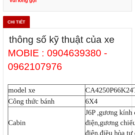
Vui lòng gọi
CHI TIẾT
thông số kỹ thuật của xe
MOBIE : 0904639380 -
0962107976
model xe
CA4250P66K24
Công thức bánh
6X4
J6P ,gương kính 
Cabin
điện,gương chiếu
điện,điều hòa tự