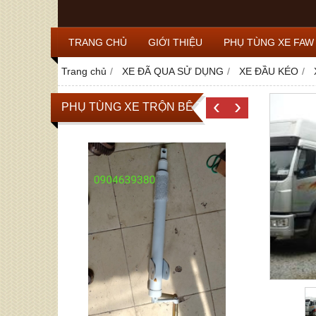
TRANG CHỦ
GIỚI THIỆU
PHỤ TÙNG XE FAW
Trang chủ
XE ĐÃ QUA SỬ DỤNG
XE ĐẦU KÉO
‹
›
PHỤ TÙNG XE TRỘN BÊ TÔNG