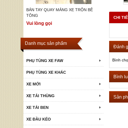
ỘN BÊ
BÁN TAY QUAY MÁNG XE TRỘN BÊ
BÁN CÁC 
TOP P75S,
TÔNG
Vui lòng g
CHI TI
Vui lòng gọi
Danh mục sản phẩm
Đánh g
Bình ch
PHỤ TÙNG XE FAW
PHỤ TÙNG XE KHÁC
Bình l
XE MỚI
XE TẢI THÙNG
Sản ph
XE TẢI BEN
XE ĐẦU KÉO