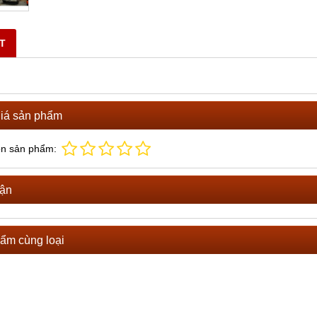
ĐĂNG QUAY BƠM XE TRỘN
BÁN DÂY ĐIỀU KHIỂN BƠM XE TRỘ
BÊ TÔNG
ọi
ẾT
Vui lòng gọi
iá sản phẩm
ọn sản phẩm:
uận
ẩm cùng loại