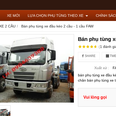
XE MỚI
LỰA CHỌN PHỤ TÙNG THEO XE
CHÍNH SÁ
XE 2 CẦU
Bán phụ tùng xe đầu kéo 2 cầu - 1 cầu FAW
Bán phụ tùng x
(
1
đánh gi
SHARE
TWE
Xuất xứ :
F
bán phụ tùng xe đầu ké
chân bán phụ tùng xe t
Vui lòng gọi