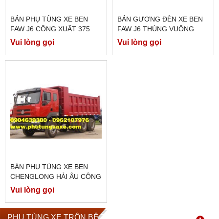
BÁN PHỤ TÙNG XE BEN
BÁN GƯƠNG ĐÈN XE BEN
FAW J6 CÔNG XUẤT 375
FAW J6 THÙNG VUÔNG
PS, BÁN PHỤ TÙNG FAW J6
CÔNG XUẤT 375 PS , BÁN
Vui lòng gọi
Vui lòng gọi
CÔNG XUẤT 350 PS, 390
PHỤ TÙNG XE FAW J6
PS, 375PS
CÔNG XUẤT 375 PS
BÁN PHỤ TÙNG XE BEN
CHENGLONG HẢI ÂU CÔNG
XUẤT 340 PS
Vui lòng gọi
PHỤ TÙNG XE TRỘN BÊ TÔNG