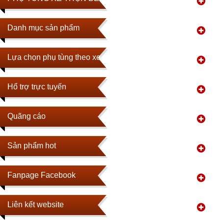
Danh mục sản phẩm
Lựa chọn phụ tùng theo xe
Hổ trợ trực tuyến
Quãng cáo
Sản phẩm hot
Fanpage Facebook
Liên kết website