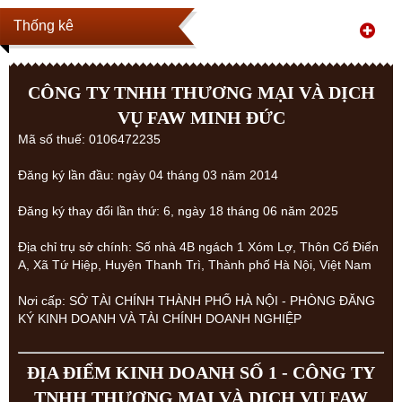
Thống kê
CÔNG TY TNHH THƯƠNG MẠI VÀ DỊCH
VỤ FAW MINH ĐỨC
Mã số thuế: 0106472235
Đăng ký lần đầu: ngày 04 tháng 03 năm 2014
Đăng ký thay đổi lần thứ: 6, ngày 18 tháng 06 năm 2025
Địa chỉ trụ sở chính: Số nhà 4B ngách 1 Xóm Lợ, Thôn Cổ Điển
A, Xã Tứ Hiệp, Huyện Thanh Trì, Thành phố Hà Nội, Việt Nam
Nơi cấp: SỞ TÀI CHÍNH THÀNH PHỐ HÀ NỘI - PHÒNG ĐĂNG
KÝ KINH DOANH VÀ TÀI CHÍNH DOANH NGHIỆP
ĐỊA ĐIỂM KINH DOANH SỐ 1 - CÔNG TY
TNHH THƯƠNG MẠI VÀ DỊCH VỤ FAW