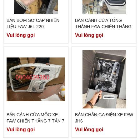
BÁN BƠM SƠ CẤP NHIÊN
BÁN CÁNH CỬA TỔNG
LIỆU FAW J6L.220
THÀNH FAW CHIẾN THĂNG
7 TẤN 7
Vui lòng gọi
Vui lòng gọi
BÁN CÁNH CỬA MỘC XE
BÁN CHÂN GA ĐIỆN XE FAW
FAW CHIẾN THẮNG 7 TẤN 7
JH6
Vui lòng gọi
Vui lòng gọi