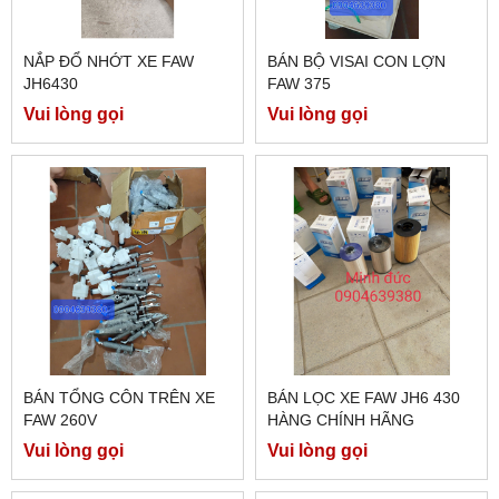
NẮP ĐỔ NHỚT XE FAW
BÁN BỘ VISAI CON LỢN
JH6430
FAW 375
Vui lòng gọi
Vui lòng gọi
BÁN TỔNG CÔN TRÊN XE
BÁN LỌC XE FAW JH6 430
FAW 260V
HÀNG CHÍNH HÃNG
Vui lòng gọi
Vui lòng gọi