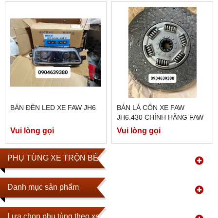
BÁN ĐÈN LED XE FAW JH6
BÁN LÁ CÔN XE FAW
JH6.430 CHÍNH HÃNG FAW
Vui lòng gọi
Vui lòng gọi
PHỤ TÙNG XE TRỘN BÊ TÔNG
Danh mục sản phẩm
Lựa chọn phụ tùng theo xe