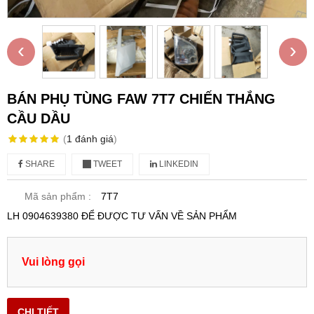
‹
›
BÁN PHỤ TÙNG FAW 7T7 CHIẾN THẮNG
CẦU DẦU
(
1
đánh giá
)
SHARE
TWEET
LINKEDIN
Mã sản phẩm :
7T7
LH 0904639380 ĐỂ ĐƯỢC TƯ VẤN VỀ SẢN PHẨM
Vui lòng gọi
CHI TIẾT