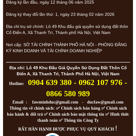
Đăng ký lần đầu, ngày 12 tháng 06 năm 2025
Đăng ký thay đổi lần thứ: 1, ngày 23 tháng 02 năm 2026
Địa chỉ trụ sở chính: Lô 49 Khu đấu giá quyền sử dụng đất thôn
Cổ Điển A, Xã Thanh Trì, Thành phố Hà Nội, Việt Nam
Nơi cấp: SỞ TÀI CHÍNH THÀNH PHỐ HÀ NỘI - PHÒNG ĐĂNG
KÝ KINH DOANH VÀ TÀI CHÍNH DOANH NGHIỆP
Địa chỉ: Lô 49 Khu Đấu Giá Quyền Sử Dụng Đất Thôn Cổ
Điển A, Xã Thanh Trì, Thành Phố Hà Nội, Việt Nam
0904 639 380 - 0962 107 976 -
Hotline:
0866 580 989
Email : fawminhduc@gmail.com - ducfaw@gmail.com
Thông tin về chính sách: ✅
Chính sách bán hàng
✅
Chính sách
bảo hành & đổi trả
✅
Chính sách bảo mật thông tin
✅
Hình thức
thanh toán
✅
Thông tin Công Ty
!
RẤT HÂN HẠNH ĐƯỢC PHỤC VỤ QUÝ KHÁCH