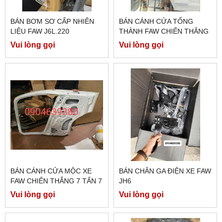
BÁN BƠM SƠ CẤP NHIÊN
BÁN CÁNH CỬA TỔNG
LIỆU FAW J6L.220
THÀNH FAW CHIẾN THĂNG
7 TẤN 7
Vui lòng gọi
Vui lòng gọi
BÁN CÁNH CỬA MỘC XE
BÁN CHÂN GA ĐIỆN XE FAW
FAW CHIẾN THẮNG 7 TẤN 7
JH6
Vui lòng gọi
Vui lòng gọi