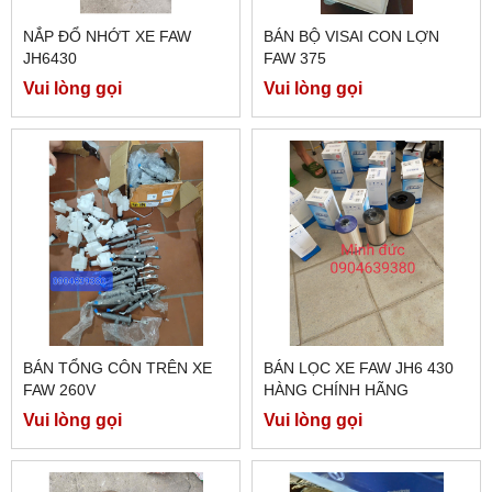
NẮP ĐỔ NHỚT XE FAW
BÁN BỘ VISAI CON LỢN
JH6430
FAW 375
Vui lòng gọi
Vui lòng gọi
BÁN TỔNG CÔN TRÊN XE
BÁN LỌC XE FAW JH6 430
FAW 260V
HÀNG CHÍNH HÃNG
Vui lòng gọi
Vui lòng gọi