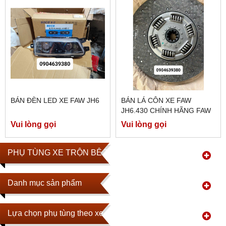
BÁN ĐÈN LED XE FAW JH6
BÁN LÁ CÔN XE FAW
JH6.430 CHÍNH HÃNG FAW
Vui lòng gọi
Vui lòng gọi
PHỤ TÙNG XE TRỘN BÊ TÔNG
Danh mục sản phẩm
Lựa chọn phụ tùng theo xe