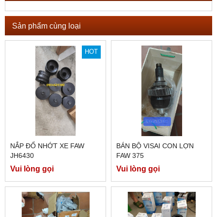
Sản phẩm cùng loại
HOT
NẮP ĐỔ NHỚT XE FAW
BÁN BỘ VISAI CON LỢN
JH6430
FAW 375
Vui lòng gọi
Vui lòng gọi