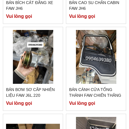
BÁN BÍCH CÁT ĐĂNG XE
BÁN CAO SU CHÂN CABIN
FAW JH6
FAW JH6
Vui lòng gọi
Vui lòng gọi
BÁN BƠM SƠ CẤP NHIÊN
BÁN CÁNH CỬA TỔNG
LIỆU FAW J6L.220
THÀNH FAW CHIẾN THĂNG
7 TẤN 7
Vui lòng gọi
Vui lòng gọi