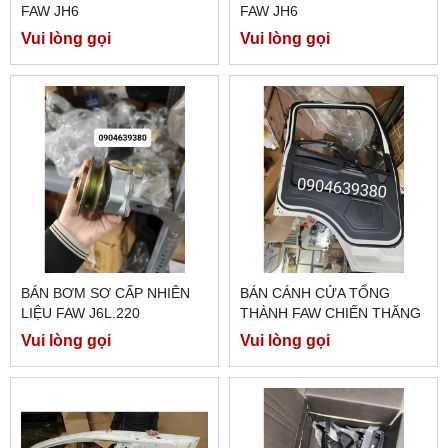
FAW JH6
FAW JH6
Vui lòng gọi
Vui lòng gọi
BÁN BƠM SƠ CẤP NHIÊN
BÁN CÁNH CỬA TỔNG
LIỆU FAW J6L.220
THÀNH FAW CHIẾN THĂNG
7 TẤN 7
Vui lòng gọi
Vui lòng gọi