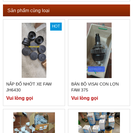
Sản phẩm cùng loại
HOT
NẮP ĐỔ NHỚT XE FAW
BÁN BỘ VISAI CON LỢN
JH6430
FAW 375
Vui lòng gọi
Vui lòng gọi