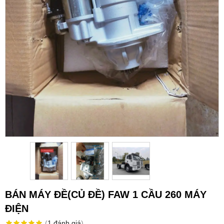
BÁN MÁY ĐỀ(CỦ ĐỀ) FAW 1 CẦU 260 MÁY
ĐIỆN
(
1
đánh giá
)