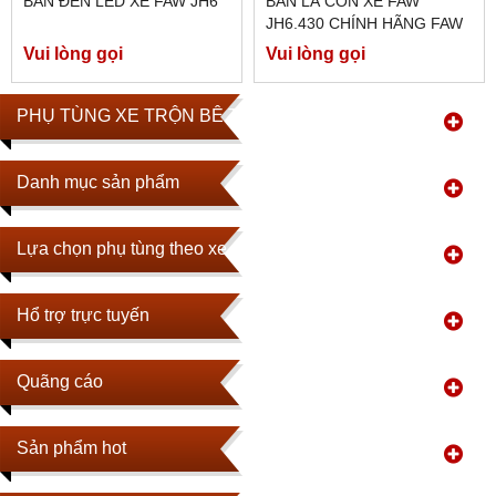
BÁN ĐÈN LED XE FAW JH6
BÁN LÁ CÔN XE FAW
JH6.430 CHÍNH HÃNG FAW
Vui lòng gọi
Vui lòng gọi
PHỤ TÙNG XE TRỘN BÊ TÔNG
Danh mục sản phẩm
Lựa chọn phụ tùng theo xe
Hổ trợ trực tuyến
Quãng cáo
Sản phẩm hot