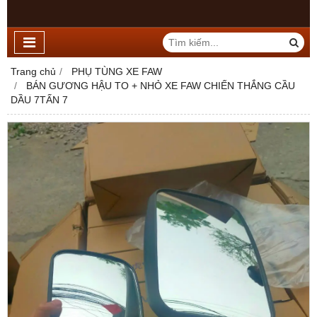
Trang chủ
PHỤ TÙNG XE FAW
BÁN GƯƠNG HẬU TO + NHỎ XE FAW CHIẾN THẮNG CẦU
DẦU 7TẤN 7