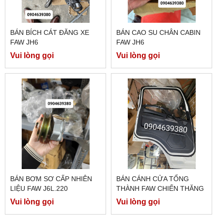
BÁN BÍCH CÁT ĐĂNG XE
BÁN CAO SU CHÂN CABIN
FAW JH6
FAW JH6
Vui lòng gọi
Vui lòng gọi
BÁN BƠM SƠ CẤP NHIÊN
BÁN CÁNH CỬA TỔNG
LIỆU FAW J6L.220
THÀNH FAW CHIẾN THĂNG
7 TẤN 7
Vui lòng gọi
Vui lòng gọi