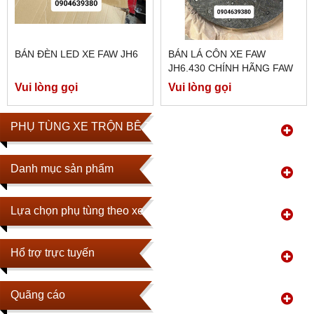
BÁN ĐÈN LED XE FAW JH6
BÁN LÁ CÔN XE FAW
JH6.430 CHÍNH HÃNG FAW
Vui lòng gọi
Vui lòng gọi
PHỤ TÙNG XE TRỘN BÊ TÔNG
Danh mục sản phẩm
Lựa chọn phụ tùng theo xe
Hổ trợ trực tuyến
Quãng cáo