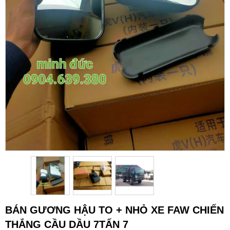
BÁN GƯƠNG HẬU TO + NHỎ XE FAW CHIẾN
THẮNG CẦU DẦU 7TẤN 7