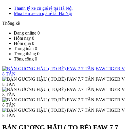
Thanh lý xe cũ giá rẻ tại Hà Nội
Mua bán xe cũ giá rẻ tải Hà Nội
Thống kê
Đang online
0
Hôm nay
0
Hôm qua
0
Trong tuần
0
Trong tháng
0
Tổng cộng
0
BÁN GƯƠNG HẬU ( TO,BÉ) FAW 7.7