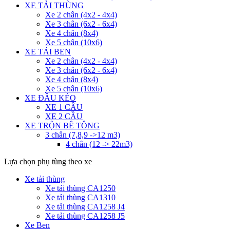
XE TẢI THÙNG
Xe 2 chân (4x2 - 4x4)
Xe 3 chân (6x2 - 6x4)
Xe 4 chân (8x4)
Xe 5 chân (10x6)
XE TẢI BEN
Xe 2 chân (4x2 - 4x4)
Xe 3 chân (6x2 - 6x4)
Xe 4 chân (8x4)
Xe 5 chân (10x6)
XE ĐẦU KÉO
XE 1 CẦU
XE 2 CẦU
XE TRỘN BÊ TÔNG
3 chân (7,8,9 ->12 m3)
4 chân (12 -> 22m3)
Lựa chọn phụ tùng theo xe
Xe tải thùng
Xe tải thùng CA1250
Xe tải thùng CA1310
Xe tải thùng CA1258 J4
Xe tải thùng CA1258 J5
Xe Ben