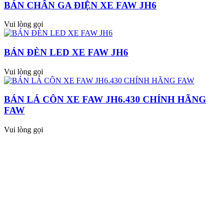
BÁN CHÂN GA ĐIỆN XE FAW JH6
Vui lòng gọi
BÁN ĐÈN LED XE FAW JH6
Vui lòng gọi
BÁN LÁ CÔN XE FAW JH6.430 CHÍNH HÃNG
FAW
Vui lòng gọi
CÔNG TY TNHH THƯƠNG MẠI VÀ DỊCH VỤ
FAW MINH ĐỨC
Mã số thuế: 0106472235