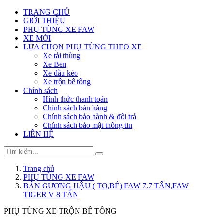
TRANG CHỦ
GIỚI THIỆU
PHỤ TÙNG XE FAW
XE MỚI
LỰA CHỌN PHỤ TÙNG THEO XE
Xe tải thùng
Xe Ben
Xe đầu kéo
Xe trộn bê tông
Chính sách
Hình thức thanh toán
Chính sách bán hàng
Chính sách bảo hành & đổi trả
Chính sách bảo mật thông tin
LIÊN HỆ
Trang chủ
PHỤ TÙNG XE FAW
BÁN GƯƠNG HẬU ( TO,BÉ) FAW 7.7 TẤN,FAW
TIGER V 8 TẤN
PHỤ TÙNG XE TRỘN BÊ TÔNG