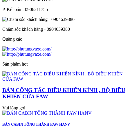
P. Kế toán - 0906211755
Chăm sóc khách hàng - 0904639380
Quãng cáo
Sản phẩm hot
BÁN CÔNG TẮC ĐIỀU KHIỂN KÍNH , BỘ ĐIỀU
KHIỂN CỬA FAW
Vui lòng gọi
BÁN CABIN TỔNG THÀNH FAW HANV