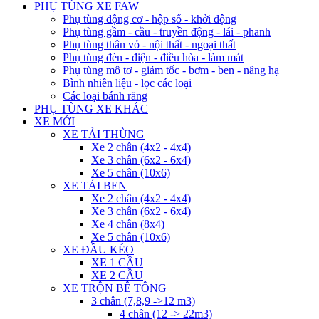
PHỤ TÙNG XE FAW
Phụ tùng động cơ - hộp số - khởi động
Phụ tùng gầm - cầu - truyền động - lái - phanh
Phụ tùng thân vỏ - nội thất - ngoại thất
Phụ tùng đèn - điện - điều hòa - làm mát
Phụ tùng mô tơ - giảm tốc - bơm - ben - nâng hạ
Bình nhiên liệu - lọc các loại
Các loại bánh răng
PHỤ TÙNG XE KHÁC
XE MỚI
XE TẢI THÙNG
Xe 2 chân (4x2 - 4x4)
Xe 3 chân (6x2 - 6x4)
Xe 5 chân (10x6)
XE TẢI BEN
Xe 2 chân (4x2 - 4x4)
Xe 3 chân (6x2 - 6x4)
Xe 4 chân (8x4)
Xe 5 chân (10x6)
XE ĐẦU KÉO
XE 1 CẦU
XE 2 CẦU
XE TRỘN BÊ TÔNG
3 chân (7,8,9 ->12 m3)
4 chân (12 -> 22m3)