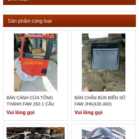
Sản phẩm cùng loại
BÁN CÁNH CỬA TỔNG
BÁN CHẮN BÙN BIỂN SỐ
THÀNH FAW 260 1 CẦU
FAW JH6(430,460)
MÁY ĐIỆN
Vui lòng gọi
Vui lòng gọi