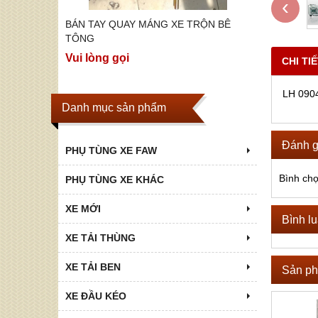
‹
ỘN BÊ
BÁN TAY QUAY MÁNG XE TRỘN BÊ
BÁN CÁC 
TOP P75S,
TÔNG
Vui lòng g
Vui lòng gọi
CHI TI
LH 090
Danh mục sản phẩm
Đánh g
PHỤ TÙNG XE FAW
Bình ch
PHỤ TÙNG XE KHÁC
XE MỚI
Bình l
XE TẢI THÙNG
XE TẢI BEN
Sản ph
XE ĐẦU KÉO