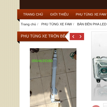
TRANG CHỦ
GIỚI THIỆU
PHỤ TÙNG XE FAW
Trang chủ
PHỤ TÙNG XE FAW
BÁN ĐÈN PHA LED
‹
›
PHỤ TÙNG XE TRỘN BÊ TÔNG