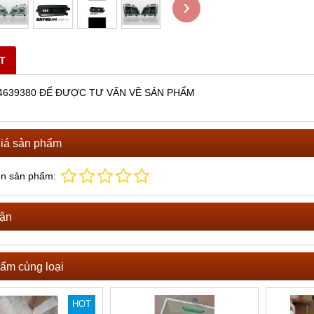
›
ĐĂNG QUAY BƠM XE TRỘN
BÁN DÂY ĐIỀU KHIỂN BƠM XE TRỘ
BÊ TÔNG
ọi
Vui lòng gọi
ẾT
4639380 ĐỂ ĐƯỢC TƯ VẤN VỀ SẢN PHẨM
iá sản phẩm
ọn sản phẩm:
uận
ẩm cùng loại
HOT