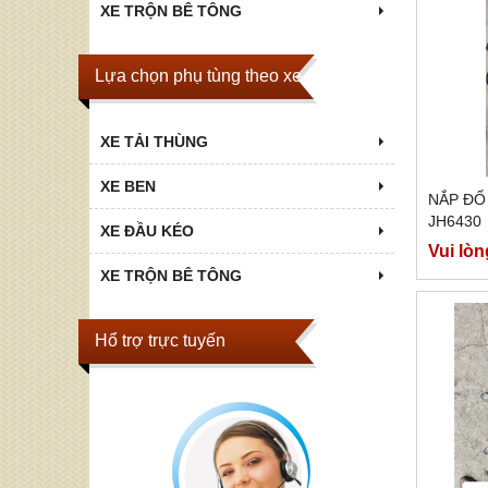
XE TRỘN BÊ TÔNG
Lựa chọn phụ tùng theo xe
XE TẢI THÙNG
XE BEN
NẮP ĐỔ
JH6430
XE ĐẦU KÉO
Vui lòn
XE TRỘN BÊ TÔNG
Hổ trợ trực tuyến