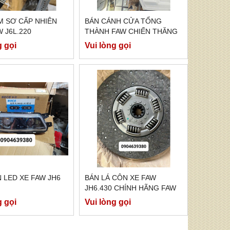
M SƠ CẤP NHIÊN
BÁN CÁNH CỬA TỔNG
W J6L.220
THÀNH FAW CHIẾN THĂNG
7 TẤN 7
g gọi
Vui lòng gọi
 LED XE FAW JH6
BÁN LÁ CÔN XE FAW
JH6.430 CHÍNH HÃNG FAW
g gọi
Vui lòng gọi