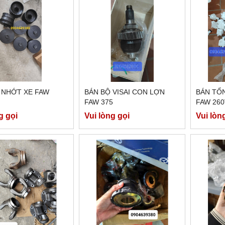
 NHỚT XE FAW
BÁN BỘ VISAI CON LỢN
BÁN TỔ
FAW 375
FAW 260
g gọi
Vui lòng gọi
Vui lòn