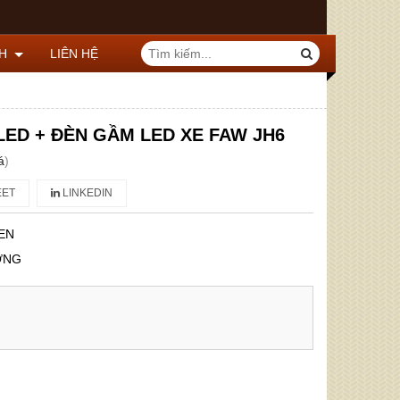
CH
LIÊN HỆ
LED + ĐÈN GẦM LED XE FAW JH6
á
)
ET
LINKEDIN
EN
ỢNG