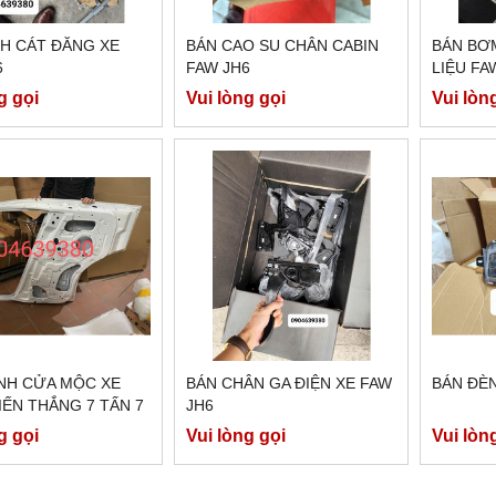
CH CÁT ĐĂNG XE
BÁN CAO SU CHÂN CABIN
BÁN BƠ
6
FAW JH6
LIỆU FA
g gọi
Vui lòng gọi
Vui lòn
NH CỬA MỘC XE
BÁN CHÂN GA ĐIỆN XE FAW
BÁN ĐÈN
IẾN THẮNG 7 TẤN 7
JH6
g gọi
Vui lòng gọi
Vui lòn