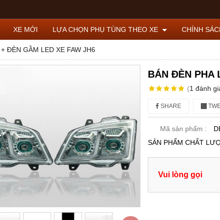
XE MỚI
LỰA CHỌN PHỤ TÙNG THEO XE
CHÍNH SÁ
 + ĐÈN GẦM LED XE FAW JH6
BÁN ĐÈN PHA 
(
1
đánh gi
SHARE
TWE
Mã sản phẩm :
D
SẢN PHẨM CHẤT LƯ
Vui lòng gọi