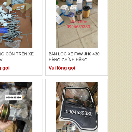
NG CÔN TRÊN XE
BÁN LỌC XE FAW JH6 430
V
HÀNG CHÍNH HÃNG
g gọi
Vui lòng gọi