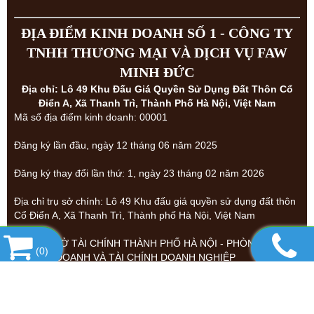
ĐỊA ĐIỂM KINH DOANH SỐ 1 - CÔNG TY
TNHH THƯƠNG MẠI VÀ DỊCH VỤ FAW
MINH ĐỨC
Địa chỉ: Lô 49 Khu Đấu Giá Quyền Sử Dụng Đất Thôn Cổ
Điển A, Xã Thanh Trì, Thành Phố Hà Nội, Việt Nam
Mã số địa điểm kinh doanh: 00001
Đăng ký lần đầu, ngày 12 tháng 06 năm 2025
Đăng ký thay đổi lần thứ: 1, ngày 23 tháng 02 năm 2026
Địa chỉ trụ sở chính: Lô 49 Khu đấu giá quyền sử dụng đất thôn
Cổ Điển A, Xã Thanh Trì, Thành phố Hà Nội, Việt Nam
Nơi cấp: SỞ TÀI CHÍNH THÀNH PHỐ HÀ NỘI - PHÒNG ĐĂNG
(
0
)
KÝ KINH DOANH VÀ TÀI CHÍNH DOANH NGHIỆP
Địa chỉ: Lô 49 Khu Đấu Giá Quyền Sử Dụng Đất Thôn Cổ
Điển A, Xã Thanh Trì, Thành Phố Hà Nội, Việt Nam