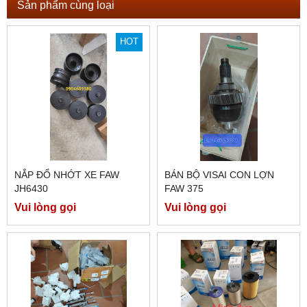
Sản phẩm cùng loại
HOT
NẮP ĐỔ NHỚT XE FAW
BÁN BỘ VISAI CON LỢN
JH6430
FAW 375
Vui lòng gọi
Vui lòng gọi