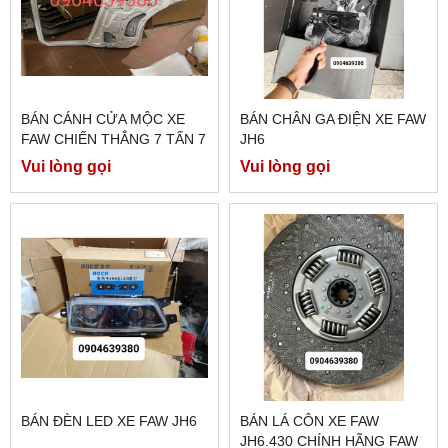
BÁN CÁNH CỬA MỘC XE
BÁN CHÂN GA ĐIỆN XE FAW
FAW CHIẾN THẮNG 7 TẤN 7
JH6
Vui lòng gọi
Vui lòng gọi
BÁN ĐÈN LED XE FAW JH6
BÁN LÁ CÔN XE FAW
JH6.430 CHÍNH HÃNG FAW