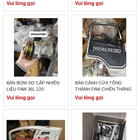
Vui lòng gọi
Vui lòng gọi
BÁN BƠM SƠ CẤP NHIÊN
BÁN CÁNH CỬA TỔNG
LIỆU FAW J6L.220
THÀNH FAW CHIẾN THĂNG
7 TẤN 7
Vui lòng gọi
Vui lòng gọi