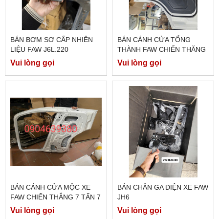
BÁN BƠM SƠ CẤP NHIÊN
BÁN CÁNH CỬA TỔNG
LIỆU FAW J6L.220
THÀNH FAW CHIẾN THĂNG
7 TẤN 7
Vui lòng gọi
Vui lòng gọi
BÁN CÁNH CỬA MỘC XE
BÁN CHÂN GA ĐIỆN XE FAW
FAW CHIẾN THẮNG 7 TẤN 7
JH6
Vui lòng gọi
Vui lòng gọi