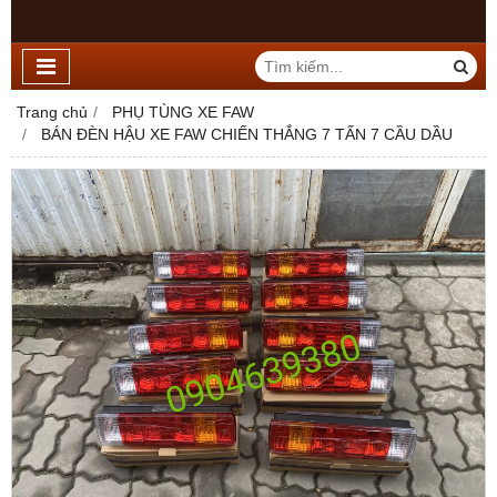
Trang chủ
PHỤ TÙNG XE FAW
BÁN ĐÈN HẬU XE FAW CHIẾN THẮNG 7 TẤN 7 CẦU DẦU