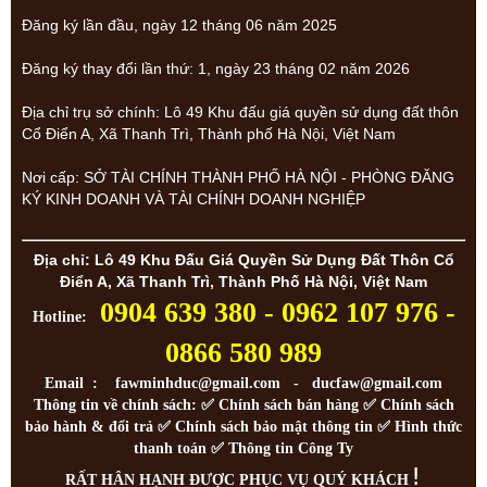
Đăng ký lần đầu, ngày 12 tháng 06 năm 2025
Đăng ký thay đổi lần thứ: 1, ngày 23 tháng 02 năm 2026
Địa chỉ trụ sở chính: Lô 49 Khu đấu giá quyền sử dụng đất thôn
Cổ Điển A, Xã Thanh Trì, Thành phố Hà Nội, Việt Nam
Nơi cấp: SỞ TÀI CHÍNH THÀNH PHỐ HÀ NỘI - PHÒNG ĐĂNG
KÝ KINH DOANH VÀ TÀI CHÍNH DOANH NGHIỆP
Địa chỉ: Lô 49 Khu Đấu Giá Quyền Sử Dụng Đất Thôn Cổ
Điển A, Xã Thanh Trì, Thành Phố Hà Nội, Việt Nam
0904 639 380 - 0962 107 976 -
Hotline:
0866 580 989
Email : fawminhduc@gmail.com - ducfaw@gmail.com
Thông tin về chính sách: ✅
Chính sách bán hàng
✅
Chính sách
bảo hành & đổi trả
✅
Chính sách bảo mật thông tin
✅
Hình thức
thanh toán
✅
Thông tin Công Ty
!
RẤT HÂN HẠNH ĐƯỢC PHỤC VỤ QUÝ KHÁCH