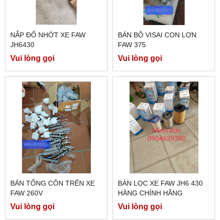
NẮP ĐỔ NHỚT XE FAW
BÁN BỘ VISAI CON LỢN
JH6430
FAW 375
Vui lòng gọi
Vui lòng gọi
BÁN TỔNG CÔN TRÊN XE
BÁN LỌC XE FAW JH6 430
FAW 260V
HÀNG CHÍNH HÃNG
Vui lòng gọi
Vui lòng gọi