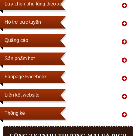
Lựa chọn phụ tùng theo xe
Hổ trợ trực tuyến
Quãng cáo
Sản phẩm hot
Fanpage Facebook
Liên kết website
Thống kê
CÔNG TY TNHH THƯƠNG MẠI VÀ DỊCH