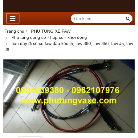
Trang chủ
PHỤ TÙNG XE FAW
Phụ tùng động cơ - hộp số - khởi động
bán dây đi số xe faw đầu kéo j5, faw 380, faw 350, faw J5, faw
J6