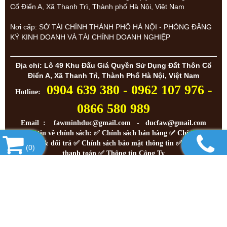
Cổ Điển A, Xã Thanh Trì, Thành phố Hà Nội, Việt Nam
Nơi cấp: SỞ TÀI CHÍNH THÀNH PHỐ HÀ NỘI - PHÒNG ĐĂNG
KÝ KINH DOANH VÀ TÀI CHÍNH DOANH NGHIỆP
Địa chỉ: Lô 49 Khu Đấu Giá Quyền Sử Dụng Đất Thôn Cổ
Điển A, Xã Thanh Trì, Thành Phố Hà Nội, Việt Nam
0904 639 380 - 0962 107 976 -
Hotline:
0866 580 989
Email : fawminhduc@gmail.com - ducfaw@gmail.com
Thông tin về chính sách: ✅
Chính sách bán hàng
✅
Chính sách
bảo hành & đổi trả
✅
Chính sách bảo mật thông tin
✅
Hình thức
(
0
)
thanh toán
✅
Thông tin Công Ty
!
RẤT HÂN HẠNH ĐƯỢC PHỤC VỤ QUÝ KHÁCH
Copyright© 2023
Designed By
GianHangVN