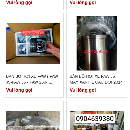
Vui lòng gọi
Vui lòng gọi
BÁN BỘ HƠI XE FAW ( FAW
BÁN BỘ HƠI XE FAW J5
J5-FAW J6 - FAW 260- ...)
MÁY XANH 1 CẦU ĐỜI 2014
.HÀNG CHÍNH HÃNG FAW
Vui lòng gọi
Vui lòng gọi