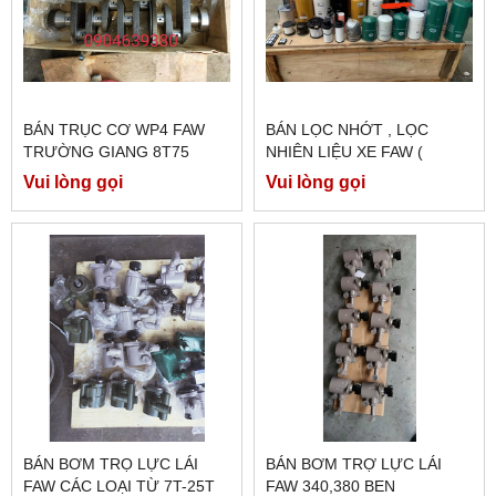
BÁN TRỤC CƠ WP4 FAW
BÁN LỌC NHỚT , LỌC
TRƯỜNG GIANG 8T75
NHIÊN LIỆU XE FAW (
J6,260E5,JH6 430,JH6
Vui lòng gọi
Vui lòng gọi
460,...)
BÁN BƠM TRỌ LỰC LÁI
BÁN BƠM TRỢ LỰC LÁI
FAW CÁC LOẠI TỪ 7T-25T
FAW 340,380 BEN