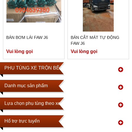
BÁN BƠM LÁI FAW J6
BÁN CẮT MÁT TỰ ĐỘNG
FAW J6
Vui lòng gọi
Vui lòng gọi
PHỤ TÙNG XE TRỘN BÊ TÔNG
Danh mục sản phẩm
Lựa chọn phụ tùng theo xe
Hổ trợ trực tuyến