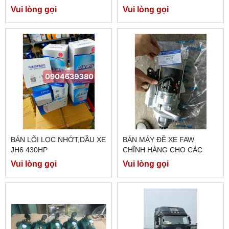
Vui lòng gọi
Vui lòng gọi
BÁN LÕI LỌC NHỚT,DẦU XE
BÁN MÁY ĐỀ XE FAW
JH6 430HP
CHĨNH HÀNG CHO CÁC
DÒNG 350HP/260E5/...
Vui lòng gọi
Vui lòng gọi