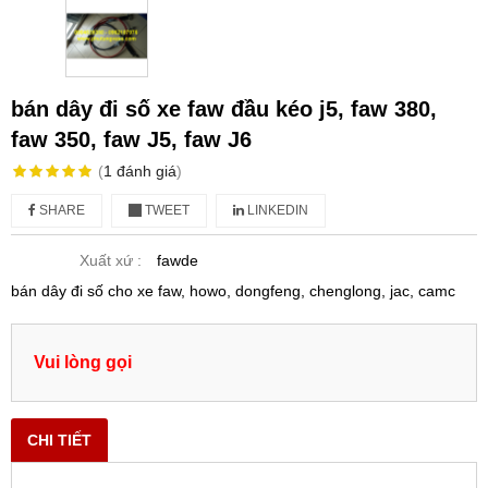
bán dây đi số xe faw đầu kéo j5, faw 380,
faw 350, faw J5, faw J6
(
1
đánh giá
)
SHARE
TWEET
LINKEDIN
Xuất xứ :
fawde
bán dây đi số cho xe faw, howo, dongfeng, chenglong, jac, camc
Vui lòng gọi
CHI TIẾT