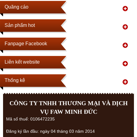
Quãng cáo
Sản phẩm hot
Fanpage Facebook
Liên kết website
Thống kê
CÔNG TY TNHH THƯƠNG MẠI VÀ DỊCH
VỤ FAW MINH ĐỨC
Mã số thuế: 0106472235
Đăng ký lần đầu: ngày 04 tháng 03 năm 2014