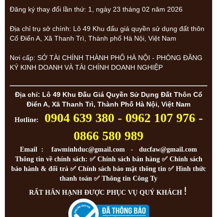
Đăng ký thay đổi lần thứ: 1, ngày 23 tháng 02 năm 2026
Địa chỉ trụ sở chính: Lô 49 Khu đấu giá quyền sử dụng đất thôn
Cổ Điển A, Xã Thanh Trì, Thành phố Hà Nội, Việt Nam
Nơi cấp: SỞ TÀI CHÍNH THÀNH PHỐ HÀ NỘI - PHÒNG ĐĂNG
KÝ KINH DOANH VÀ TÀI CHÍNH DOANH NGHIỆP
Địa chỉ: Lô 49 Khu Đấu Giá Quyền Sử Dụng Đất Thôn Cổ
Điển A, Xã Thanh Trì, Thành Phố Hà Nội, Việt Nam
0904 639 380 - 0962 107 976 -
Hotline:
0866 580 989
Email : fawminhduc@gmail.com - ducfaw@gmail.com
Thông tin về chính sách: ✅
Chính sách bán hàng
✅
Chính sách
bảo hành & đổi trả
✅
Chính sách bảo mật thông tin
✅
Hình thức
thanh toán
✅
Thông tin Công Ty
!
RẤT HÂN HẠNH ĐƯỢC PHỤC VỤ QUÝ KHÁCH