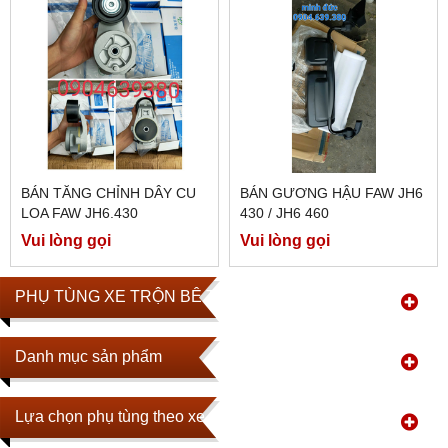
BÁN TĂNG CHỈNH DÂY CU
BÁN GƯƠNG HẬU FAW JH6
LOA FAW JH6.430
430 / JH6 460
Vui lòng gọi
Vui lòng gọi
PHỤ TÙNG XE TRỘN BÊ TÔNG
Danh mục sản phẩm
Lựa chọn phụ tùng theo xe