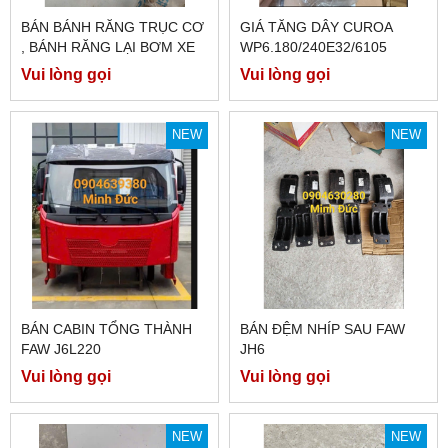
BÁN BÁNH RĂNG TRỤC CƠ
GIÁ TĂNG DÂY CUROA
, BÁNH RĂNG LẠI BƠM XE
WP6.180/240E32/6105
FAW J5 2014 MÁY XANH
(TRƠN)
Vui lòng gọi
Vui lòng gọi
6DF3
NEW
NEW
BÁN CABIN TỔNG THÀNH
BÁN ĐỆM NHÍP SAU FAW
FAW J6L220
JH6
Vui lòng gọi
Vui lòng gọi
NEW
NEW