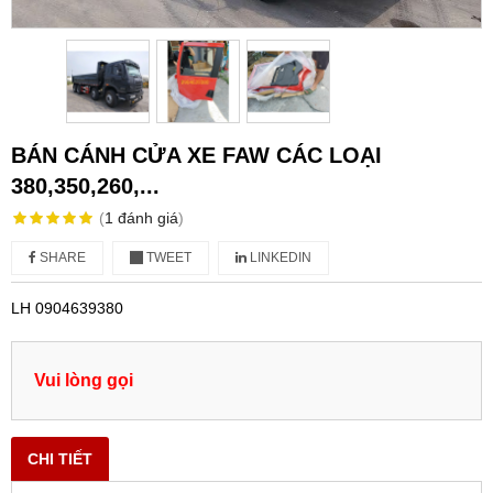
BÁN CÁNH CỬA XE FAW CÁC LOẠI
380,350,260,...
(
1
đánh giá
)
SHARE
TWEET
LINKEDIN
LH 0904639380
Vui lòng gọi
CHI TIẾT