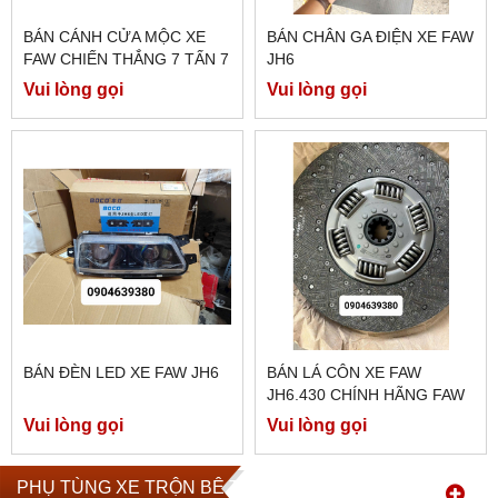
BÁN CÁNH CỬA MỘC XE
BÁN CHÂN GA ĐIỆN XE FAW
FAW CHIẾN THẮNG 7 TẤN 7
JH6
Vui lòng gọi
Vui lòng gọi
BÁN ĐÈN LED XE FAW JH6
BÁN LÁ CÔN XE FAW
JH6.430 CHÍNH HÃNG FAW
Vui lòng gọi
Vui lòng gọi
PHỤ TÙNG XE TRỘN BÊ TÔNG