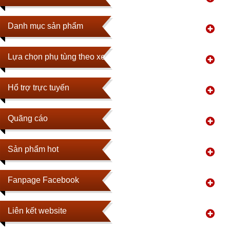
Danh mục sản phẩm
Lựa chọn phụ tùng theo xe
Hổ trợ trực tuyến
Quãng cáo
Sản phẩm hot
Fanpage Facebook
Liên kết website