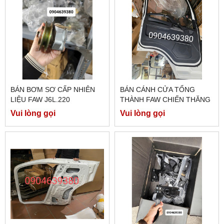
BÁN BƠM SƠ CẤP NHIÊN
BÁN CÁNH CỬA TỔNG
LIỆU FAW J6L.220
THÀNH FAW CHIẾN THĂNG
7 TẤN 7
Vui lòng gọi
Vui lòng gọi