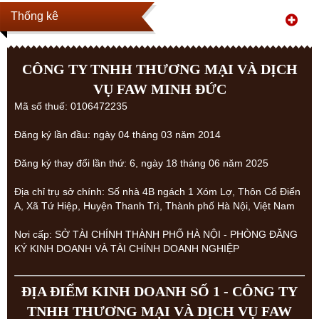
Thống kê
CÔNG TY TNHH THƯƠNG MẠI VÀ DỊCH
VỤ FAW MINH ĐỨC
Mã số thuế: 0106472235
Đăng ký lần đầu: ngày 04 tháng 03 năm 2014
Đăng ký thay đổi lần thứ: 6, ngày 18 tháng 06 năm 2025
Địa chỉ trụ sở chính: Số nhà 4B ngách 1 Xóm Lợ, Thôn Cổ Điển
A, Xã Tứ Hiệp, Huyện Thanh Trì, Thành phố Hà Nội, Việt Nam
Nơi cấp: SỞ TÀI CHÍNH THÀNH PHỐ HÀ NỘI - PHÒNG ĐĂNG
KÝ KINH DOANH VÀ TÀI CHÍNH DOANH NGHIỆP
ĐỊA ĐIỂM KINH DOANH SỐ 1 - CÔNG TY
TNHH THƯƠNG MẠI VÀ DỊCH VỤ FAW