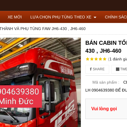
XE MỚI
LỰA CHỌN PHỤ TÙNG THEO XE
CHÍNH SÁ
THÀNH VÀ PHỤ TÙNG FAW JH6-430 , JH6-460
BÁN CABIN TỔ
430 , JH6-460
(
1
đánh gi
SHARE
TWE
Mã sản phẩm :
C
LH 0904639380 ĐỂ Đ
Vui lòng gọi