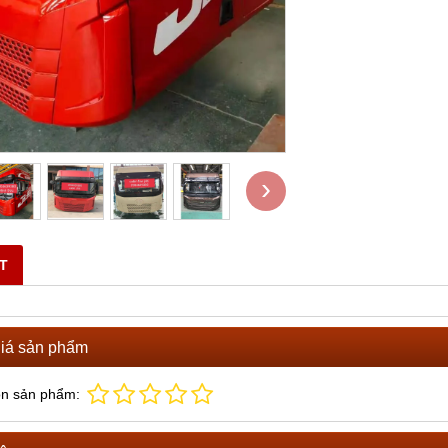
ĐĂNG QUAY BƠM XE TRỘN
BÁN DÂY ĐIỀU KHIỂN BƠM XE TRỘ
BÊ TÔNG
ọi
Vui lòng gọi
›
ẾT
iá sản phẩm
ọn sản phẩm: