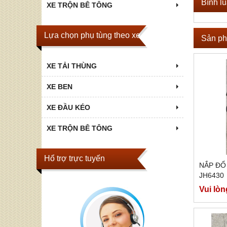
Bình l
XE TRỘN BÊ TÔNG
Lựa chọn phụ tùng theo xe
Sản ph
XE TẢI THÙNG
XE BEN
XE ĐẦU KÉO
XE TRỘN BÊ TÔNG
Hổ trợ trực tuyến
NẮP ĐỔ
JH6430
Vui lòn