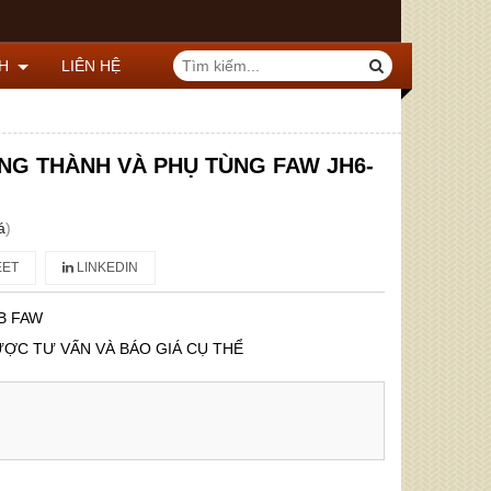
CH
LIÊN HỆ
NG THÀNH VÀ PHỤ TÙNG FAW JH6-
á
)
ET
LINKEDIN
B FAW
ƯỢC TƯ VẤN VÀ BÁO GIÁ CỤ THỂ