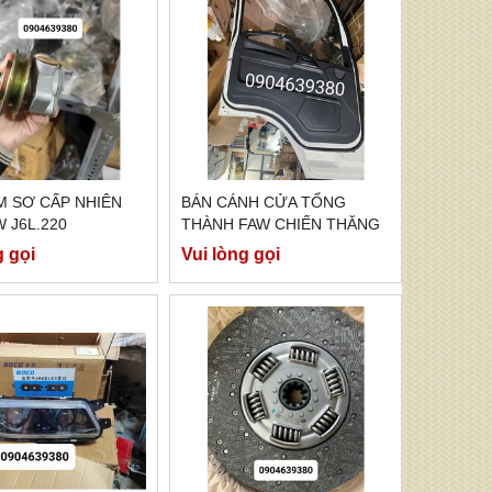
M SƠ CẤP NHIÊN
BÁN CÁNH CỬA TỔNG
W J6L.220
THÀNH FAW CHIẾN THĂNG
7 TẤN 7
g gọi
Vui lòng gọi