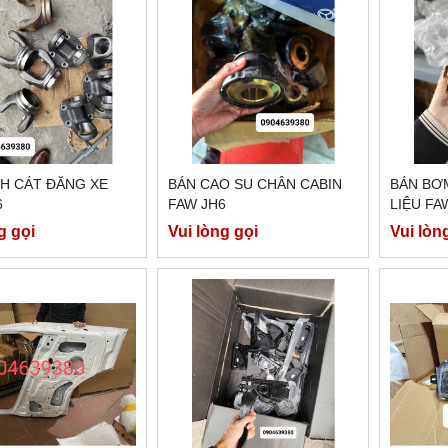
CH CÁT ĐĂNG XE
BÁN CAO SU CHÂN CABIN
BÁN BƠ
6
FAW JH6
LIỆU FA
g gọi
Vui lòng gọi
Vui lòn