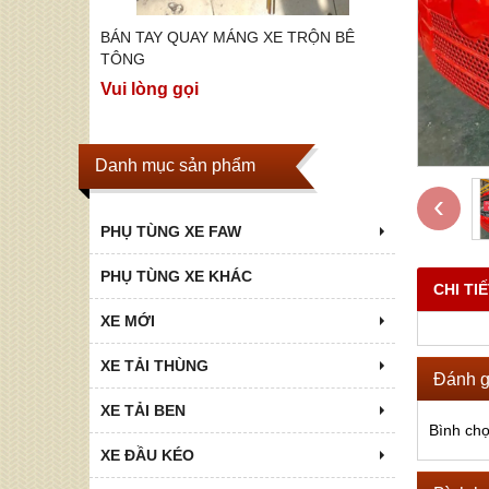
ỘN BÊ
BÁN TAY QUAY MÁNG XE TRỘN BÊ
BÁN CÁC 
TOP P75S,
TÔNG
Vui lòng g
Vui lòng gọi
Danh mục sản phẩm
‹
PHỤ TÙNG XE FAW
PHỤ TÙNG XE KHÁC
CHI TI
XE MỚI
XE TẢI THÙNG
Đánh g
XE TẢI BEN
Bình ch
XE ĐẦU KÉO