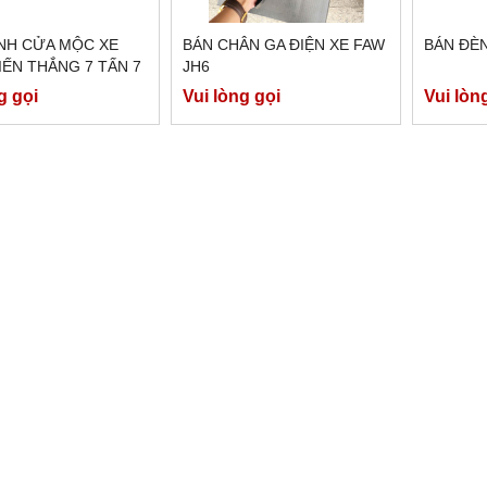
NH CỬA MỘC XE
BÁN CHÂN GA ĐIỆN XE FAW
BÁN ĐÈN
IẾN THẮNG 7 TẤN 7
JH6
g gọi
Vui lòng gọi
Vui lòn