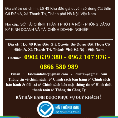
Địa chỉ trụ sở chính: Lô 49 Khu đấu giá quyền sử dụng đất thôn
Cổ Điển A, Xã Thanh Trì, Thành phố Hà Nội, Việt Nam
Nơi cấp: SỞ TÀI CHÍNH THÀNH PHỐ HÀ NỘI - PHÒNG ĐĂNG
KÝ KINH DOANH VÀ TÀI CHÍNH DOANH NGHIỆP
Địa chỉ: Lô 49 Khu Đấu Giá Quyền Sử Dụng Đất Thôn Cổ
Điển A, Xã Thanh Trì, Thành Phố Hà Nội, Việt Nam
0904 639 380 - 0962 107 976 -
Hotline:
0866 580 989
Email : fawminhduc@gmail.com - ducfaw@gmail.com
Thông tin về chính sách: ✅
Chính sách bán hàng
✅
Chính sách
bảo hành & đổi trả
✅
Chính sách bảo mật thông tin
✅
Hình thức
thanh toán
✅
Thông tin Công Ty
!
RẤT HÂN HẠNH ĐƯỢC PHỤC VỤ QUÝ KHÁCH