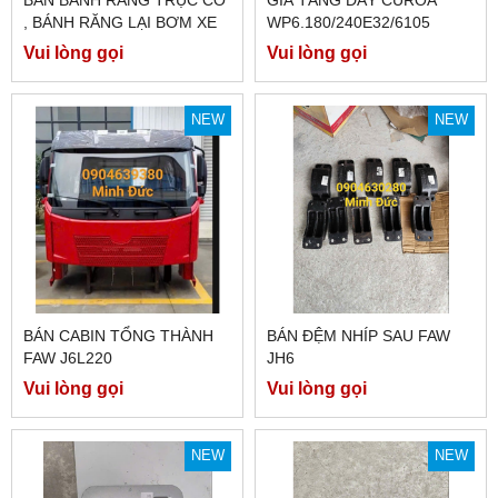
BÁN BÁNH RĂNG TRỤC CƠ
GIÁ TĂNG DÂY CUROA
, BÁNH RĂNG LẠI BƠM XE
WP6.180/240E32/6105
FAW J5 2014 MÁY XANH
(TRƠN)
Vui lòng gọi
Vui lòng gọi
6DF3
NEW
NEW
BÁN CABIN TỔNG THÀNH
BÁN ĐỆM NHÍP SAU FAW
FAW J6L220
JH6
Vui lòng gọi
Vui lòng gọi
NEW
NEW