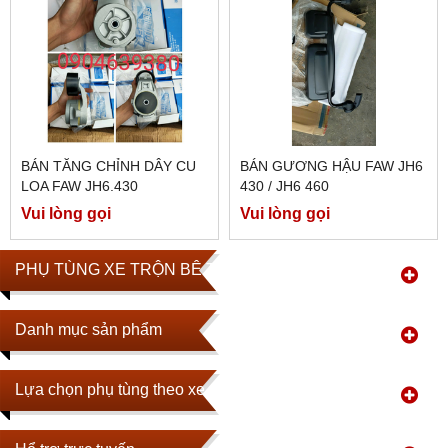
BÁN TĂNG CHỈNH DÂY CU
BÁN GƯƠNG HẬU FAW JH6
LOA FAW JH6.430
430 / JH6 460
Vui lòng gọi
Vui lòng gọi
PHỤ TÙNG XE TRỘN BÊ TÔNG
Danh mục sản phẩm
Lựa chọn phụ tùng theo xe