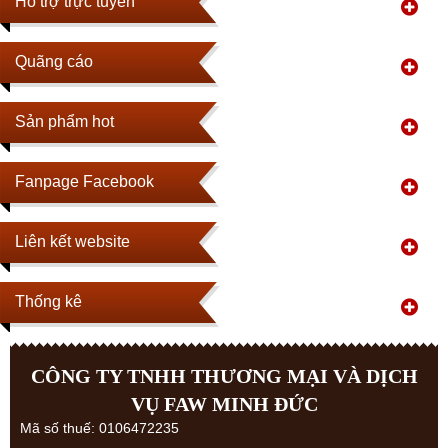
Hổ trợ trực tuyến
Quãng cáo
Sản phẩm hot
Fanpage Facebook
Liên kết website
Thống kê
CÔNG TY TNHH THƯƠNG MẠI VÀ DỊCH
VỤ FAW MINH ĐỨC
Mã số thuế: 0106472235