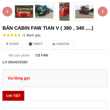
‹
›
BÁN CABIN FAW TIAN V ( 380 , 340 ,...)
(
1
đánh giá
)
SHARE
TWEET
LINKEDIN
Mã sản phẩm :
CB FAW
LH 0904639380
Vui lòng gọi
CHI TIẾT