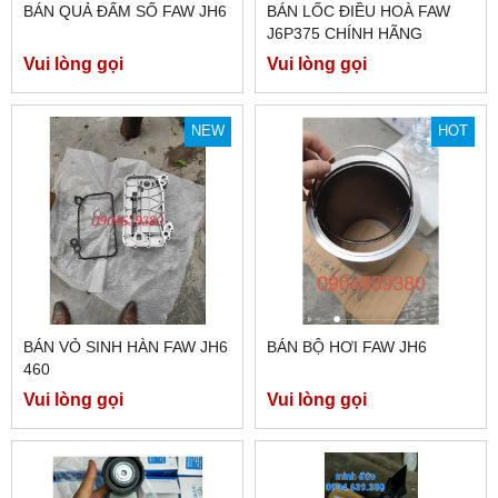
BÁN QUẢ ĐẤM SỐ FAW JH6
BÁN LỐC ĐIỀU HOÀ FAW
J6P375 CHÍNH HÃNG
Vui lòng gọi
Vui lòng gọi
NEW
HOT
BÁN VỎ SINH HÀN FAW JH6
BÁN BỘ HƠI FAW JH6
460
Vui lòng gọi
Vui lòng gọi