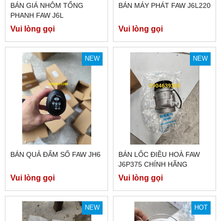
BÁN GIÁ NHÔM TỔNG
BÁN MÁY PHÁT FAW J6L220
PHANH FAW J6L
Vui lòng gọi
Vui lòng gọi
NEW
NEW
BÁN QUẢ ĐẤM SỐ FAW JH6
BÁN LỐC ĐIỀU HOÀ FAW
J6P375 CHÍNH HÃNG
Vui lòng gọi
Vui lòng gọi
NEW
HOT