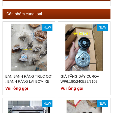
Sản phẩm cùng loại
NEW
NEW
BÁN BÁNH RĂNG TRỤC CƠ
GIÁ TĂNG DÂY CUROA
, BÁNH RĂNG LẠI BƠM XE
WP6.180/240E32/6105
FAW J5 2014 MÁY XANH
(TRƠN)
Vui lòng gọi
Vui lòng gọi
6DF3
NEW
NEW