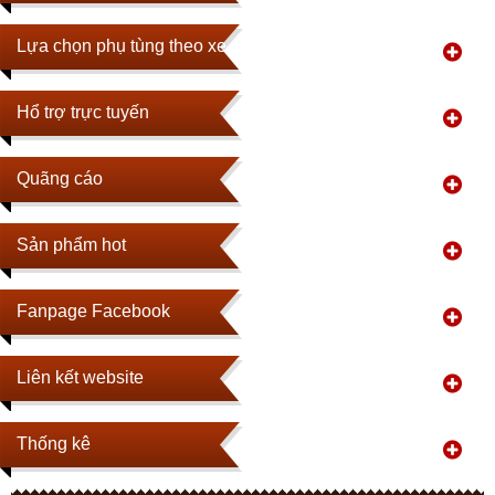
Lựa chọn phụ tùng theo xe
Hổ trợ trực tuyến
Quãng cáo
Sản phẩm hot
Fanpage Facebook
Liên kết website
Thống kê