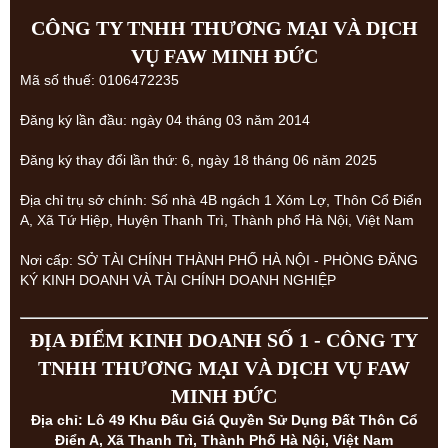
CÔNG TY TNHH THƯƠNG MẠI VÀ DỊCH
VỤ FAW MINH ĐỨC
Mã số thuế: 0106472235
Đăng ký lần đầu: ngày 04 tháng 03 năm 2014
Đăng ký thay đổi lần thứ: 6, ngày 18 tháng 06 năm 2025
Địa chỉ trụ sở chính: Số nhà 4B ngách 1 Xóm Lợ, Thôn Cổ Điển
A, Xã Tứ Hiệp, Huyện Thanh Trì, Thành phố Hà Nội, Việt Nam
Nơi cấp: SỞ TÀI CHÍNH THÀNH PHỐ HÀ NỘI - PHÒNG ĐĂNG
KÝ KINH DOANH VÀ TÀI CHÍNH DOANH NGHIỆP
ĐỊA ĐIỂM KINH DOANH SỐ 1 - CÔNG TY
TNHH THƯƠNG MẠI VÀ DỊCH VỤ FAW
MINH ĐỨC
Địa chỉ: Lô 49 Khu Đấu Giá Quyền Sử Dụng Đất Thôn Cổ
Điển A, Xã Thanh Trì, Thành Phố Hà Nội, Việt Nam