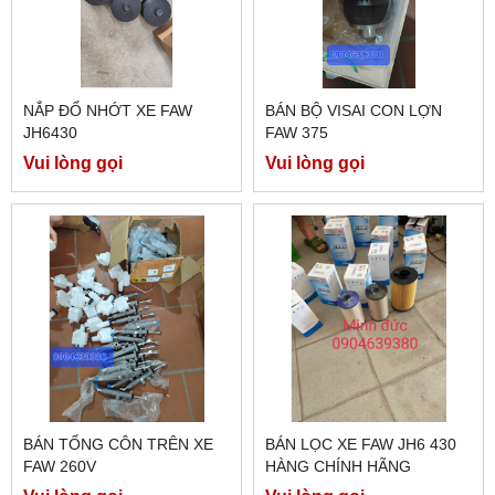
NẮP ĐỔ NHỚT XE FAW
BÁN BỘ VISAI CON LỢN
JH6430
FAW 375
Vui lòng gọi
Vui lòng gọi
BÁN TỔNG CÔN TRÊN XE
BÁN LỌC XE FAW JH6 430
FAW 260V
HÀNG CHÍNH HÃNG