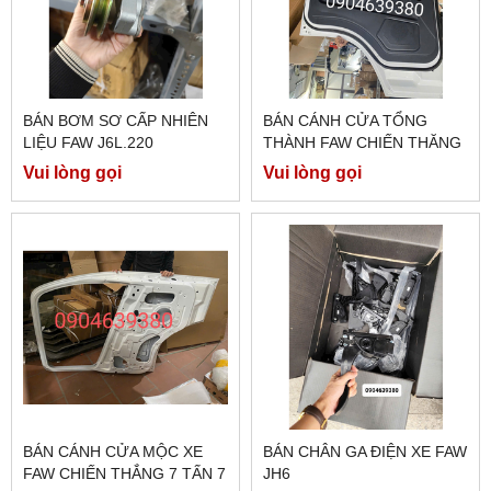
BÁN BƠM SƠ CẤP NHIÊN
BÁN CÁNH CỬA TỔNG
LIỆU FAW J6L.220
THÀNH FAW CHIẾN THĂNG
7 TẤN 7
Vui lòng gọi
Vui lòng gọi
BÁN CÁNH CỬA MỘC XE
BÁN CHÂN GA ĐIỆN XE FAW
FAW CHIẾN THẮNG 7 TẤN 7
JH6