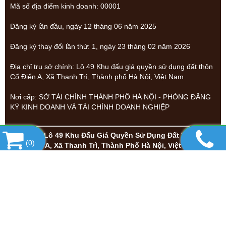
Mã số địa điểm kinh doanh: 00001
Đăng ký lần đầu, ngày 12 tháng 06 năm 2025
Đăng ký thay đổi lần thứ: 1, ngày 23 tháng 02 năm 2026
Địa chỉ trụ sở chính: Lô 49 Khu đấu giá quyền sử dụng đất thôn
Cổ Điển A, Xã Thanh Trì, Thành phố Hà Nội, Việt Nam
Nơi cấp: SỞ TÀI CHÍNH THÀNH PHỐ HÀ NỘI - PHÒNG ĐĂNG
KÝ KINH DOANH VÀ TÀI CHÍNH DOANH NGHIỆP
Địa chỉ: Lô 49 Khu Đấu Giá Quyền Sử Dụng Đất Thôn Cổ
(
0
)
Điển A, Xã Thanh Trì, Thành Phố Hà Nội, Việt Nam
0904 639 380 - 0962 107 976 -
Hotline:
0866 580 989
Email : fawminhduc@gmail.com - ducfaw@gmail.com
Thông tin về chính sách: ✅
Chính sách bán hàng
✅
Chính sách
bảo hành & đổi trả
✅
Chính sách bảo mật thông tin
✅
Hình thức
thanh toán
✅
Thông tin Công Ty