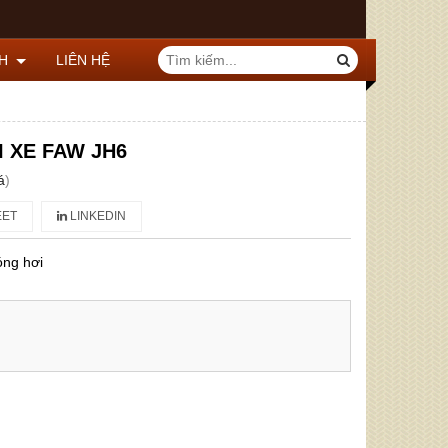
CH
LIÊN HỆ
 XE FAW JH6
á
)
ET
LINKEDIN
óng hơi