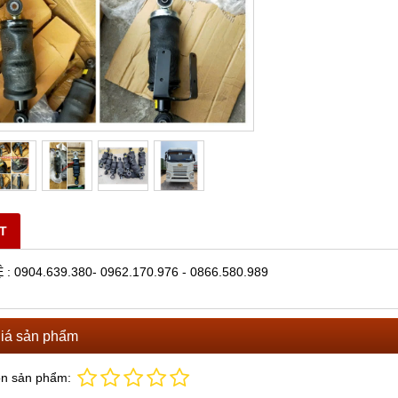
ĐĂNG QUAY BƠM XE TRỘN
BÁN DÂY ĐIỀU KHIỂN BƠM XE TRỘ
BÊ TÔNG
ọi
Vui lòng gọi
ẾT
 : 0904.639.380- 0962.170.976 - 0866.580.989
iá sản phẩm
ọn sản phẩm: