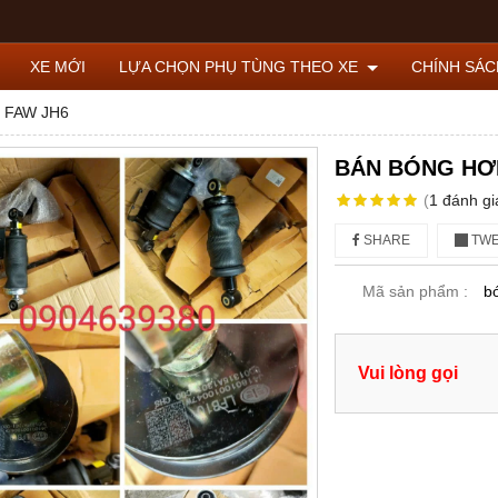
XE MỚI
LỰA CHỌN PHỤ TÙNG THEO XE
CHÍNH SÁ
 FAW JH6
BÁN BÓNG HƠI
(
1
đánh gi
SHARE
TWE
Mã sản phẩm :
b
Vui lòng gọi