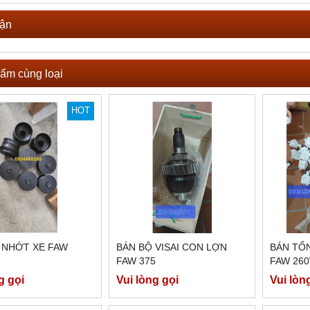
uận
ẩm cùng loại
HOT
 NHỚT XE FAW
BÁN BỘ VISAI CON LỢN
BÁN TỔ
FAW 375
FAW 260
g gọi
Vui lòng gọi
Vui lòn