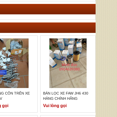
NG CÔN TRÊN XE
BÁN LỌC XE FAW JH6 430
V
HÀNG CHÍNH HÃNG
g gọi
Vui lòng gọi