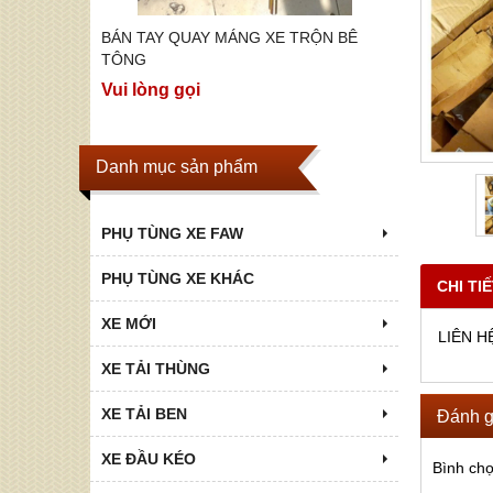
ỘN BÊ
BÁN TAY QUAY MÁNG XE TRỘN BÊ
BÁN CÁC 
TOP P75S,
TÔNG
Vui lòng g
Vui lòng gọi
Danh mục sản phẩm
PHỤ TÙNG XE FAW
PHỤ TÙNG XE KHÁC
CHI TI
XE MỚI
LIÊN HỆ
XE TẢI THÙNG
XE TẢI BEN
Đánh g
XE ĐẦU KÉO
Bình ch