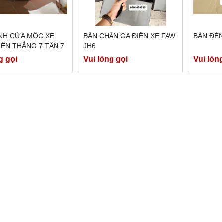
NH CỬA MỘC XE
BÁN CHÂN GA ĐIỆN XE FAW
BÁN ĐÈN
IẾN THẮNG 7 TẤN 7
JH6
g gọi
Vui lòng gọi
Vui lòn