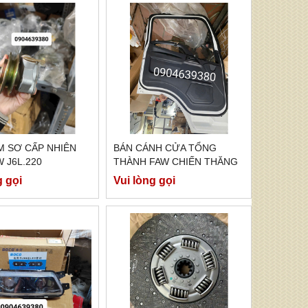
M SƠ CẤP NHIÊN
BÁN CÁNH CỬA TỔNG
W J6L.220
THÀNH FAW CHIẾN THĂNG
7 TẤN 7
g gọi
Vui lòng gọi