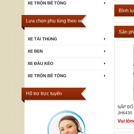
XE TRỘN BÊ TÔNG
Bình l
Lựa chọn phụ tùng theo xe
Sản ph
XE TẢI THÙNG
XE BEN
XE ĐẦU KÉO
XE TRỘN BÊ TÔNG
Hổ trợ trực tuyến
NẮP ĐỔ
JH6430
Vui lòn