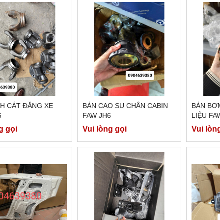
CH CÁT ĐĂNG XE
BÁN CAO SU CHÂN CABIN
BÁN BƠ
6
FAW JH6
LIỆU FA
g gọi
Vui lòng gọi
Vui lòn