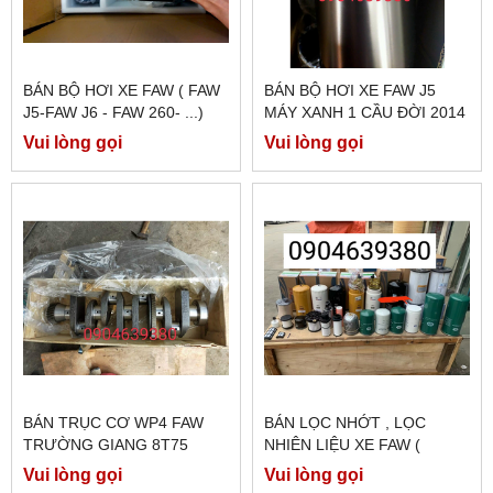
BÁN BỘ HƠI XE FAW ( FAW
BÁN BỘ HƠI XE FAW J5
J5-FAW J6 - FAW 260- ...)
MÁY XANH 1 CẦU ĐỜI 2014
.HÀNG CHÍNH HÃNG FAW
Vui lòng gọi
Vui lòng gọi
BÁN TRỤC CƠ WP4 FAW
BÁN LỌC NHỚT , LỌC
TRƯỜNG GIANG 8T75
NHIÊN LIỆU XE FAW (
J6,260E5,JH6 430,JH6
Vui lòng gọi
Vui lòng gọi
460,...)