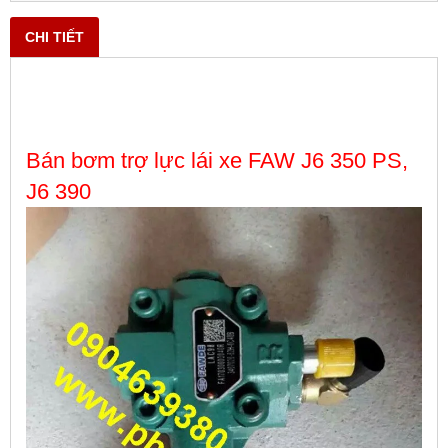
CHI TIẾT
Bán bơm trợ lực lái xe FAW J6 350 PS,
J6 390