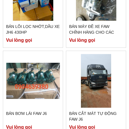
BÁN LÕI LỌC NHỚT,DẦU XE
BÁN MÁY ĐỀ XE FAW
JH6 430HP
CHĨNH HÀNG CHO CÁC
DÒNG 350HP/260E5/...
Vui lòng gọi
Vui lòng gọi
BÁN BƠM LÁI FAW J6
BÁN CẮT MÁT TỰ ĐỘNG
FAW J6
Vui lòng gọi
Vui lòng gọi