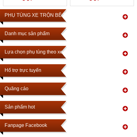
PHỤ TÙNG XE TRỘN BÊ TÔNG
Danh mục sản phẩm
Lựa chọn phụ tùng theo xe
Hổ trợ trực tuyến
Quãng cáo
Sản phẩm hot
Fanpage Facebook