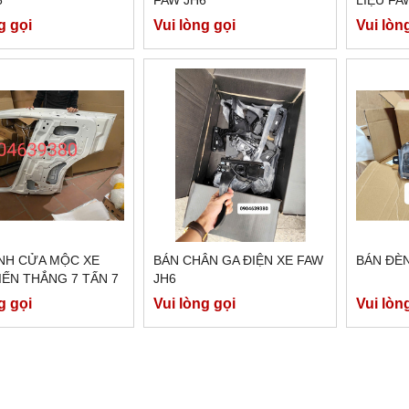
g gọi
Vui lòng gọi
Vui lòn
NH CỬA MỘC XE
BÁN CHÂN GA ĐIỆN XE FAW
BÁN ĐÈN
IẾN THẮNG 7 TẤN 7
JH6
g gọi
Vui lòng gọi
Vui lòn