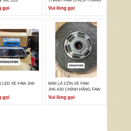
7 TẤN 7
g gọi
Vui lòng gọi
 LED XE FAW JH6
BÁN LÁ CÔN XE FAW
JH6.430 CHÍNH HÃNG FAW
g gọi
Vui lòng gọi