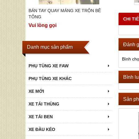
ỘN BÊ
BÁN TAY QUAY MÁNG XE TRỘN BÊ
BÁN CÁC 
TOP P75S,
TÔNG
Vui lòng g
CHI TI
Vui lòng gọi
Đánh g
Danh mục sản phẩm
Bình ch
PHỤ TÙNG XE FAW
Bình l
PHỤ TÙNG XE KHÁC
XE MỚI
Sản ph
XE TẢI THÙNG
XE TẢI BEN
XE ĐẦU KÉO