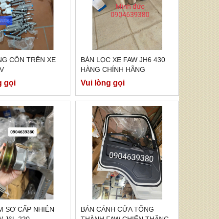
NG CÔN TRÊN XE
BÁN LỌC XE FAW JH6 430
V
HÀNG CHÍNH HÃNG
g gọi
Vui lòng gọi
M SƠ CẤP NHIÊN
BÁN CÁNH CỬA TỔNG
W J6L.220
THÀNH FAW CHIẾN THĂNG