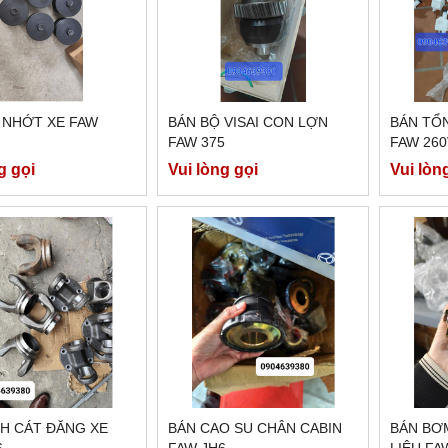
 NHỚT XE FAW
BÁN BỘ VISAI CON LỢN
BÁN TỔ
FAW 375
FAW 260
g gọi
Vui lòng gọi
Vui lòn
CH CÁT ĐĂNG XE
BÁN CAO SU CHÂN CABIN
BÁN BƠ
6
FAW JH6
LIỆU FA