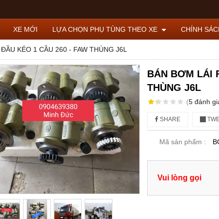
XE MỚI
LỰA CHỌN PHỤ TÙNG THEO XE
CHÍNH SÁ
 ĐẦU KÉO 1 CẦU 260 - FAW THÙNG J6L
BÁN BƠM LÁI 
THÙNG J6L
(
5
đánh gi
SHARE
TWE
Mã sản phẩm :
B
Vui lòng gọi