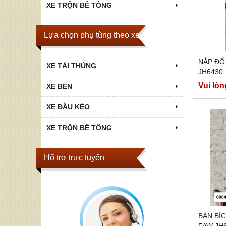
XE TRỘN BÊ TÔNG
Lựa chọn phụ tùng theo xe
NẮP ĐỔ
XE TẢI THÙNG
JH6430
Vui lòn
XE BEN
XE ĐẦU KÉO
XE TRỘN BÊ TÔNG
Hổ trợ trực tuyến
BÁN BÍ
FAW JH