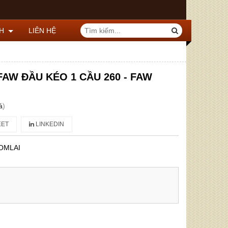
CH
LIÊN HỆ
FAW ĐẦU KÉO 1 CẦU 260 - FAW
á
)
ET
LINKEDIN
OMLAI