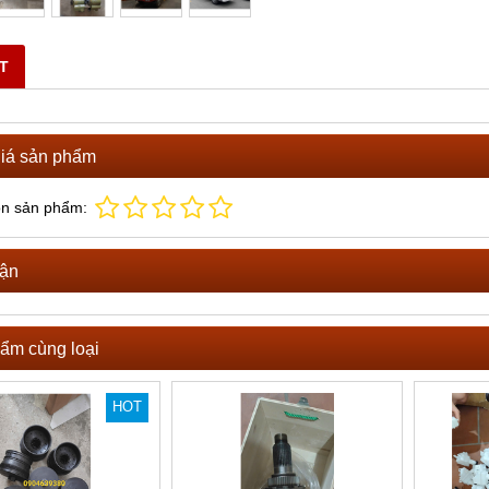
ĐĂNG QUAY BƠM XE TRỘN
BÁN DÂY ĐIỀU KHIỂN BƠM XE TRỘ
BÊ TÔNG
ọi
ẾT
Vui lòng gọi
iá sản phẩm
ọn sản phẩm:
uận
ẩm cùng loại
HOT