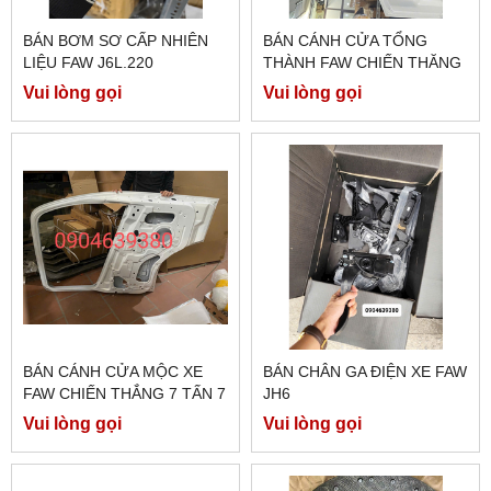
BÁN BƠM SƠ CẤP NHIÊN
BÁN CÁNH CỬA TỔNG
LIỆU FAW J6L.220
THÀNH FAW CHIẾN THĂNG
7 TẤN 7
Vui lòng gọi
Vui lòng gọi
BÁN CÁNH CỬA MỘC XE
BÁN CHÂN GA ĐIỆN XE FAW
FAW CHIẾN THẮNG 7 TẤN 7
JH6
Vui lòng gọi
Vui lòng gọi