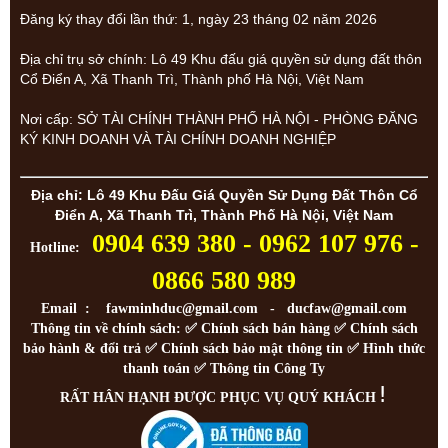
Đăng ký thay đổi lần thứ: 1, ngày 23 tháng 02 năm 2026
Địa chỉ trụ sở chính: Lô 49 Khu đấu giá quyền sử dụng đất thôn
Cổ Điển A, Xã Thanh Trì, Thành phố Hà Nội, Việt Nam
Nơi cấp: SỞ TÀI CHÍNH THÀNH PHỐ HÀ NỘI - PHÒNG ĐĂNG
KÝ KINH DOANH VÀ TÀI CHÍNH DOANH NGHIỆP
Địa chỉ: Lô 49 Khu Đấu Giá Quyền Sử Dụng Đất Thôn Cổ
Điển A, Xã Thanh Trì, Thành Phố Hà Nội, Việt Nam
0904 639 380 - 0962 107 976 -
Hotline:
0866 580 989
Email : fawminhduc@gmail.com - ducfaw@gmail.com
Thông tin về chính sách: ✅
Chính sách bán hàng
✅
Chính sách
bảo hành & đổi trả
✅
Chính sách bảo mật thông tin
✅
Hình thức
thanh toán
✅
Thông tin Công Ty
!
RẤT HÂN HẠNH ĐƯỢC PHỤC VỤ QUÝ KHÁCH