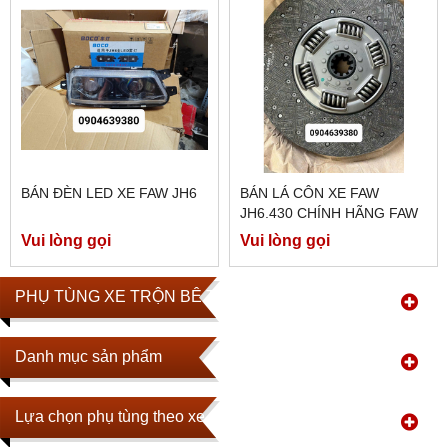
BÁN ĐÈN LED XE FAW JH6
BÁN LÁ CÔN XE FAW
JH6.430 CHÍNH HÃNG FAW
Vui lòng gọi
Vui lòng gọi
PHỤ TÙNG XE TRỘN BÊ TÔNG
Danh mục sản phẩm
Lựa chọn phụ tùng theo xe