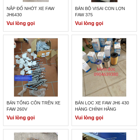
NẮP ĐỔ NHỚT XE FAW
BÁN BỘ VISAI CON LỢN
JH6430
FAW 375
Vui lòng gọi
Vui lòng gọi
BÁN TỔNG CÔN TRÊN XE
BÁN LỌC XE FAW JH6 430
FAW 260V
HÀNG CHÍNH HÃNG
Vui lòng gọi
Vui lòng gọi