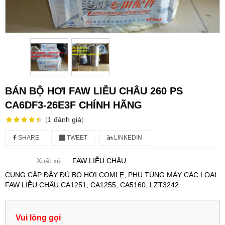
BÁN BỘ HƠI FAW LIỄU CHÂU 260 PS
CA6DF3-26E3F CHÍNH HÃNG
(
1
đánh giá
)
SHARE
TWEET
LINKEDIN
Xuất xứ :
FAW LIỄU CHÂU
CUNG CẤP ĐẦY ĐỦ BỌ HƠI COMLE, PHỤ TÙNG MÁY CÁC LOẠI
FAW LIỄU CHÂU CA1251, CA1255, CA5160, LZT3242
Vui lòng gọi