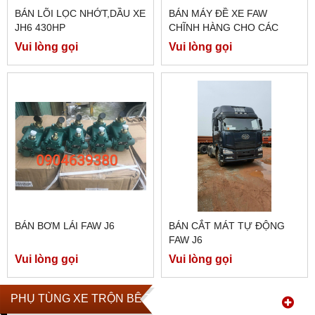
BÁN LÕI LỌC NHỚT,DẦU XE
BÁN MÁY ĐỀ XE FAW
JH6 430HP
CHĨNH HÀNG CHO CÁC
DÒNG 350HP/260E5/...
Vui lòng gọi
Vui lòng gọi
BÁN BƠM LÁI FAW J6
BÁN CẮT MÁT TỰ ĐỘNG
FAW J6
Vui lòng gọi
Vui lòng gọi
PHỤ TÙNG XE TRỘN BÊ TÔNG