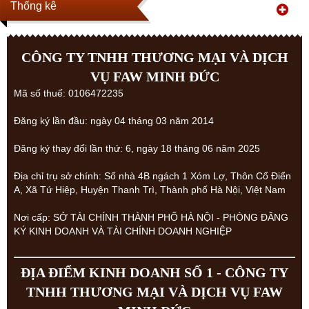
Thống kê
CÔNG TY TNHH THƯƠNG MẠI VÀ DỊCH
VỤ FAW MINH ĐỨC
Mã số thuế: 0106472235
Đăng ký lần đầu: ngày 04 tháng 03 năm 2014
Đăng ký thay đổi lần thứ: 6, ngày 18 tháng 06 năm 2025
Địa chỉ trụ sở chính: Số nhà 4B ngách 1 Xóm Lợ, Thôn Cổ Điển
A, Xã Tứ Hiệp, Huyện Thanh Trì, Thành phố Hà Nội, Việt Nam
Nơi cấp: SỞ TÀI CHÍNH THÀNH PHỐ HÀ NỘI - PHÒNG ĐĂNG
KÝ KINH DOANH VÀ TÀI CHÍNH DOANH NGHIỆP
ĐỊA ĐIỂM KINH DOANH SỐ 1 - CÔNG TY
TNHH THƯƠNG MẠI VÀ DỊCH VỤ FAW