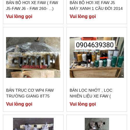
BÁN BỘ HƠI XE FAW ( FAW
BÁN BỘ HƠI XE FAW J5
J5-FAW J6 - FAW 260- ...)
MÁY XANH 1 CẦU ĐỜI 2014
.HÀNG CHÍNH HÃNG FAW
Vui lòng gọi
Vui lòng gọi
BÁN TRỤC CƠ WP4 FAW
BÁN LỌC NHỚT , LỌC
TRƯỜNG GIANG 8T75
NHIÊN LIỆU XE FAW (
J6,260E5,JH6 430,JH6
Vui lòng gọi
Vui lòng gọi
460,...)