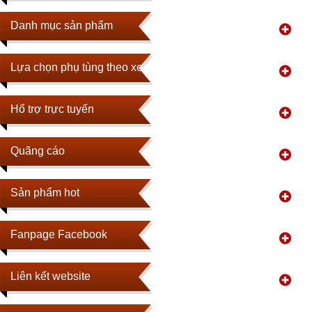
Danh mục sản phẩm
Lựa chọn phụ tùng theo xe
Hổ trợ trực tuyến
Quãng cáo
Sản phẩm hot
Fanpage Facebook
Liên kết website