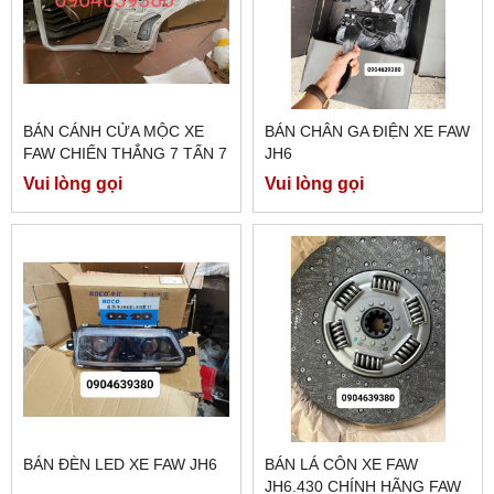
BÁN CÁNH CỬA MỘC XE
BÁN CHÂN GA ĐIỆN XE FAW
FAW CHIẾN THẮNG 7 TẤN 7
JH6
Vui lòng gọi
Vui lòng gọi
BÁN ĐÈN LED XE FAW JH6
BÁN LÁ CÔN XE FAW
JH6.430 CHÍNH HÃNG FAW