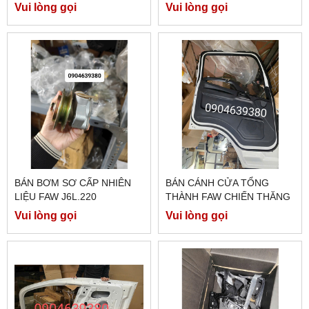
Vui lòng gọi
Vui lòng gọi
BÁN BƠM SƠ CẤP NHIÊN
BÁN CÁNH CỬA TỔNG
LIỆU FAW J6L.220
THÀNH FAW CHIẾN THĂNG
7 TẤN 7
Vui lòng gọi
Vui lòng gọi