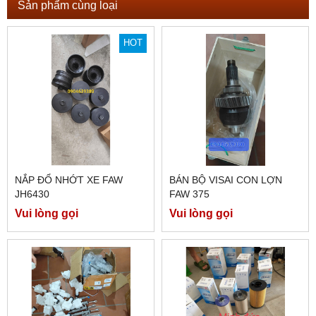
Sản phẩm cùng loại
HOT
NẮP ĐỔ NHỚT XE FAW
BÁN BỘ VISAI CON LỢN
JH6430
FAW 375
Vui lòng gọi
Vui lòng gọi