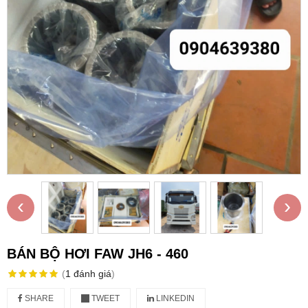
‹
›
BÁN BỘ HƠI FAW JH6 - 460
(
1
đánh giá
)
SHARE
TWEET
LINKEDIN