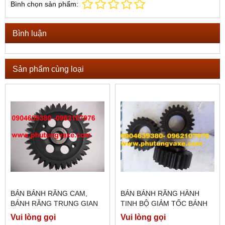
Bình chọn sản phẩm:
Bình luận
Sản phẩm cùng loại
BÁN BÁNH RĂNG CAM,
BÁN BÁNH RĂNG HÀNH
BÁNH RĂNG TRUNG GIAN
TINH BỘ GIẢM TỐC BÁNH
XE FAW ĐẦU KÉO, TẢI
XE DONGFENG HỒ BẮC
Vui lòng gọi
Vui lòng gọi
THÙNG , XE BEN FAW J5, J6
375 PS, 340 PS, 300 PS