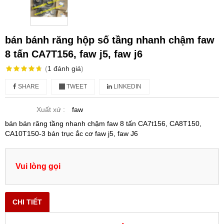
bán bánh răng hộp số tầng nhanh chậm faw
8 tấn CA7T156, faw j5, faw j6
(
1
đánh giá
)
SHARE
TWEET
LINKEDIN
Xuất xứ :
faw
bán bán răng tầng nhanh chậm faw 8 tấn CA7t156, CA8T150,
CA10T150-3 bán trục ắc cơ faw j5, faw J6
Vui lòng gọi
CHI TIẾT