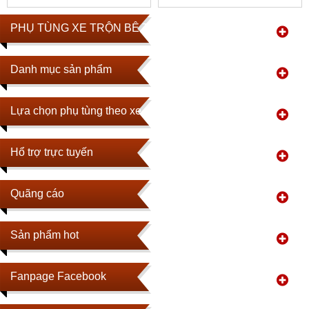
CHÍNH HÃNG
PHỤ TÙNG XE TRỘN BÊ TÔNG
Danh mục sản phẩm
Lựa chọn phụ tùng theo xe
Hổ trợ trực tuyến
Quãng cáo
Sản phẩm hot
Fanpage Facebook